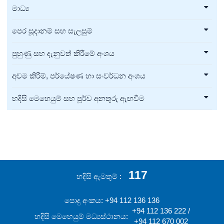
මාධ්‍ය
පෙර සූදානම් සහ සැලසුම්
පුහුණු සහ දැනුවත් කිරීමේ අංශය
අවම කිරීම්, පර්යේෂණ හා සංවර්ධන අංශය
හදිසි මෙහෙයුම් සහ පූර්ව අනතුරු ඇඟවීම
117
හදිසි ඇමතුම්
පොදු අංකය: +94 112 136 136
+94 112 136 222 /
හදිසි මෙහෙයුම් මධ්‍යස්ථානය:
+94 112 670 002