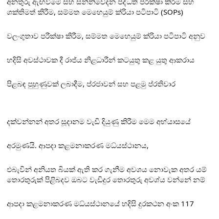
අනතුරු ඇඟවීමේ සහ සන්නිවේදන පද්ධති පරීක්ෂා කිරීම සහ
ශක්තිමත් කිරීම, සම්මත මෙහෙයුම් ක්
රියා පටිපාටි (SOPs)
වලංගුතාව පරීක්ෂා කිරීම, සම්මත මෙහෙයුම් ක්
රියා පටිපාටි අනුව
හදිසි අවස්ථාවක දී රාජ්
ය නිළධාරීන් කටයුතු කළ යුතු ආකරාය
පිළබඳ පුහුණුවක් ලබාදීම, ප්
රජාවන් සහ පළමු ප්
රතිචාර
දක්වන්නන් අතර සූදානම වැඩි දියුණු කිරීම මෙම අභ්
යාසයේ
අරමුණයි. ආපදා කළමනාකරණ මධ්
යස්ථානය,
එබැවින් අනියත බියක් ඇති කර ගැනීම අවශය නොවැක අතර යම්
තොරතුරුක් පිළිබදව ඔබට වැඩිදුර තොරතුරු අවශ්
ය වන්නේ නම්
ආපදා කළමනාකරණ මධ්
යස්ථානයේ හදිසි දුරකථන අංක 117