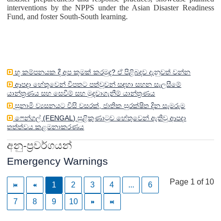
interventions by the NPPS under the Asian Disaster Readiness
Fund, and foster South-South learning.
භූ කම්පනයක දී අප කුමක් කරමුද? ඒ පිළිබදව දැනුවත් වන්න
ආපදා හේතුවෙන් විපතට පත්වූවන් සඳහා සහන සැලසීමේ
යාන්ත්‍රණය සහ සෙවීම් සහ මුදවාගැනීම් යාන්ත්‍රණය
සුනාමි ව්‍යසනයට විසි වසරක්, ජාතික සුරක්ෂිත දින සැමරුම
ෆෙන්ගල් (FENGAL) සුළිකුණාටුව හේතුවෙන් ඇතිවු ආපදා
තත්ත්වය කළමනාකරණය
අනු-ප්‍රවර්ගයන්
Emergency Warnings
Page 1 of 10
1
2
3
4
...
6
7
8
9
10