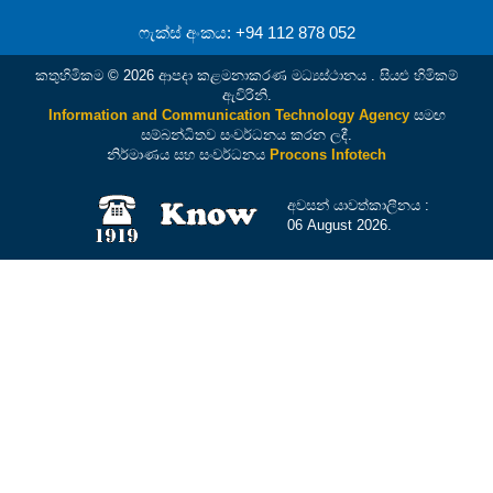
ෆැක්ස් අංකය: +94 112 878 052
කතුහිමිකම © 2026 ආපදා කළමනාකරණ මධ්‍යස්ථානය . සියළු හිමිකම්
ඇවිරිනි.
Information and Communication Technology Agency
සමඟ
සම්බන්ධිතව සංවර්ධනය කරන ලදී.
නිර්මාණය සහ සංවර්ධනය
Procons Infotech
අවසන් යාවත්කාලීනය :
06 August 2026.