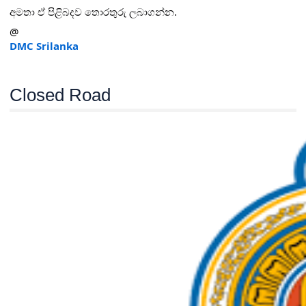
අමතා ඒ පිළිබදව තොරතුරු ලබාගන්න.
@
DMC Srilanka
Closed Road