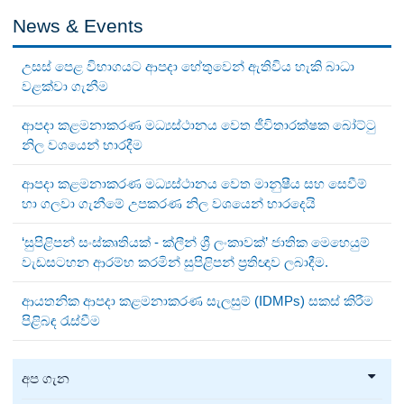
News & Events
උසස් පෙළ විභාගයට ආපදා හේතුවෙන් ඇතිවිය හැකි බාධා
වළක්වා ගැනීම
ආපදා කළමනාකරණ මධ්‍යස්ථානය වෙත ජීවිතාරක්ෂක බෝට්ටු
නිල වශයෙන් භාරදීම
ආපදා කළමනාකරණ මධ්‍යස්ථානය වෙත මානුෂීය සහ සෙවීම්
හා ගලවා ගැනීමේ උපකරණ නිල වශයෙන් භාරදෙයි
‘සුපිළිපන් සංස්කෘතියක් - ක්ලීන් ශ්‍රී ලංකාවක්’ ජාතික මෙහෙයුම්
වැඩසටහන ආරම්භ කරමින් සුපිළිපන් ප්‍රතිඥාව ලබාදීම.
ආයතනික ආපදා කළමනාකරණ සැලසුම් (IDMPs) සකස් කිරීම
පිළිබඳ රැස්වීම
අප ගැන