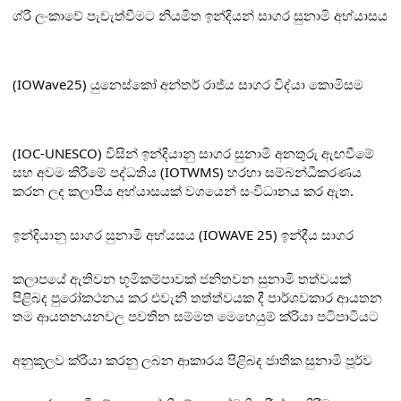
ශ්
රී ලංකාවේ පැවැත්වීමට නියමිත ඉන්දියන් සාගර සුනාමි අභ්
යාසය
(IOWave25) යුනෙස්කෝ අන්තර් රාජ්
ය සාගර විද්
යා කොමිසම
(IOC-UNESCO) විසින් ඉන්දියානු සාගර සුනාමි අනතුරු ඇඟවීමේ
සහ අවම කිරීමේ පද්ධතිය (IOTWMS) හරහා සම්බන්ධීකරණය
කරන ලද කලාපීය අභ්
යාසයක් වශයෙන් සංවිධානය කර ඇත.
ඉන්දියානු සාගර සුනාමි අභ්
යසය (IOWAVE 25) ඉන්දීය සාගර
කලාපයේ ඇතිවන භූමිකම්පාවක් ජනිතවන සුනාමි තත්වයක්
පිළිබද පුරෝකථනය කර එවැනි තත්ත්වයක දී පාර්ශවකාර ආයතන
තම ආයතනයනවල පවතින සම්මත මෙහෙයුම් ක්
රියා පටිපාටියට
අනුකූලව ක්
රියා කරනු ලබන ආකාරය පිළිබද ජාතික සුනාමි පූර්ව