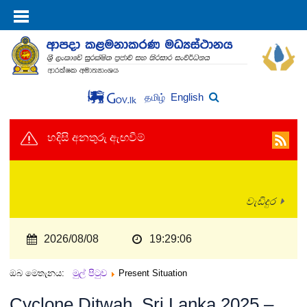
English
தமிழ்
හදිසි අනතුරු ඇඟවීම්
වැඩිදුර
2026/08/08
19:29:07
ඔබ මෙතැනය:
මුල් පිටුව
Present Situation
Cyclone Ditwah, Sri Lanka 2025 –