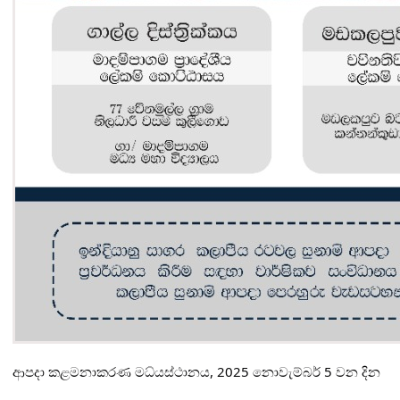
ආපදා කළමනාකරණ මධ්
යස්ථානය, 2025 නොවැම්බර් 5 වන දින