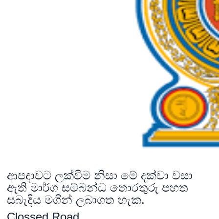
ආපදාවට ලක්වීම නිසා මේ දක්වා වසා
ඇති මාර්ග සම්බන්ධ තොරතුරු පහත
සබැදිය මගින් ලබාගත හැක.
Clossed Road