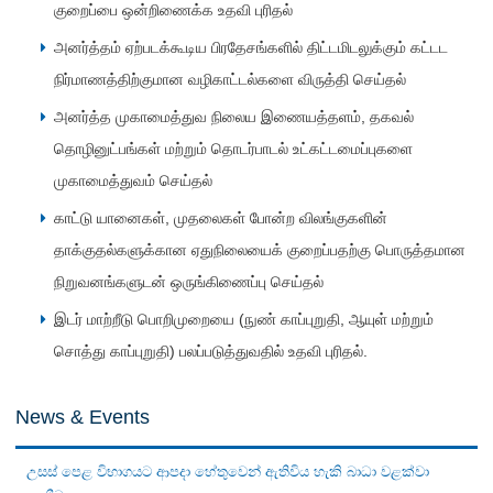
குறைப்பை ஒன்றிணைக்க உதவி புரிதல்
அனர்த்தம் ஏற்படக்கூடிய பிரதேசங்களில் திட்டமிடலுக்கும் கட்டட
நிர்மாணத்திற்குமான வழிகாட்டல்களை விருத்தி செய்தல்
அனர்த்த முகாமைத்துவ நிலைய இணையத்தளம், தகவல்
தொழினுட்பங்கள் மற்றும் தொடர்பாடல் உட்கட்டமைப்புகளை
முகாமைத்துவம் செய்தல்
காட்டு யானைகள், முதலைகள் போன்ற விலங்குகளின்
தாக்குதல்களுக்கான ஏதுநிலையைக் குறைப்பதற்கு பொருத்தமான
நிறுவனங்களுடன் ஒருங்கிணைப்பு செய்தல்
இடர் மாற்றீடு பொறிமுறையை (நுண் காப்புறுதி, ஆயுள் மற்றும்
சொத்து காப்புறுதி) பலப்படுத்துவதில் உதவி புரிதல்.
News & Events
උසස් පෙළ විභාගයට ආපදා හේතුවෙන් ඇතිවිය හැකි බාධා වළක්වා