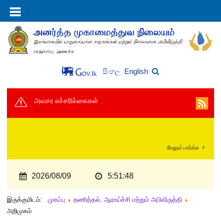
English
සිංහල
அவசர எச்சரிக்கைகள்
மேலும் பார்க்க
2026/08/09
5:51:48
இருக்குமிடம்:
முகப்பு
தணித்தல், ஆராய்ச்சி மற்றும் அபிவிருத்தி
அறிமுகம்