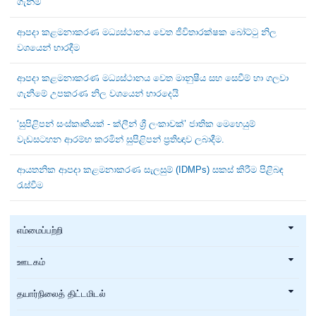
ගැනීම
ආපදා කළමනාකරණ මධ්‍යස්ථානය වෙත ජීවිතාරක්ෂක බෝට්ටු නිල
වශයෙන් භාරදීම
ආපදා කළමනාකරණ මධ්‍යස්ථානය වෙත මානුෂීය සහ සෙවීම් හා ගලවා
ගැනීමේ උපකරණ නිල වශයෙන් භාරදෙයි
‘සුපිළිපන් සංස්කෘතියක් - ක්ලීන් ශ්‍රී ලංකාවක්’ ජාතික මෙහෙයුම්
වැඩසටහන ආරම්භ කරමින් සුපිළිපන් ප්‍රතිඥාව ලබාදීම.
ආයතනික ආපදා කළමනාකරණ සැලසුම් (IDMPs) සකස් කිරීම පිළිබඳ
රැස්වීම
எம்மைப்பற்றி
ஊடகம்
தயார்நிலைத் திட்டமிடல்