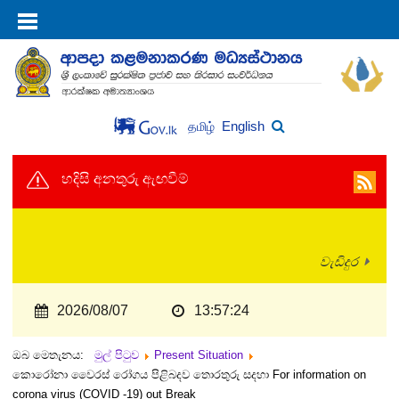
English
தமிழ்
හදිසි අනතුරු ඇඟවීම්
වැඩිදුර
2026/08/07
13:57:24
ඔබ මෙතැනය:
මුල් පිටුව
Present Situation
කොරෝනා වෛරස් රෝගය පිළිබදව තොරතුරු සදහා For information on
corona virus (COVID -19) out Break