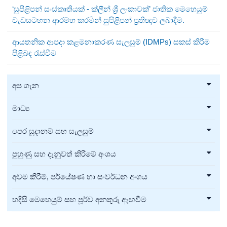
‘සුපිළිපන් සංස්කෘතියක් - ක්ලීන් ශ්‍රී ලංකාවක්’ ජාතික මෙහෙයුම්
වැඩසටහන ආරම්භ කරමින් සුපිළිපන් ප්‍රතිඥාව ලබාදීම.
ආයතනික ආපදා කළමනාකරණ සැලසුම් (IDMPs) සකස් කිරීම
පිළිබඳ රැස්වීම
අප ගැන
මාධ්‍ය
පෙර සූදානම් සහ සැලසුම්
පුහුණු සහ දැනුවත් කිරීමේ අංශය
අවම කිරීම්, පර්යේෂණ හා සංවර්ධන අංශය
හදිසි මෙහෙයුම් සහ පූර්ව අනතුරු ඇඟවීම