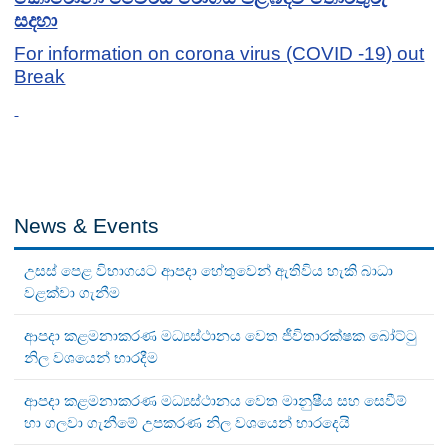
සදහා
For information on corona virus (COVID -19) out
Break
News & Events
උසස් පෙළ විභාගයට ආපදා හේතුවෙන් ඇතිවිය හැකි බාධා
වළක්වා ගැනීම
ආපදා කළමනාකරණ මධ්‍යස්ථානය වෙත ජීවිතාරක්ෂක බෝට්ටු
නිල වශයෙන් භාරදීම
ආපදා කළමනාකරණ මධ්‍යස්ථානය වෙත මානුෂීය සහ සෙවීම්
හා ගලවා ගැනීමේ උපකරණ නිල වශයෙන් භාරදෙයි