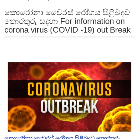
කොරෝනා වෛරස් රෝගය පිළිබදව
තොරතුරු සදහා For information on
corona virus (COVID -19) out Break
කොරෝනා වෛරස් රෝගය පිළිබදව තොරතුරු