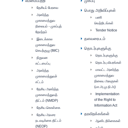
எம்மைப்பற்றி
முகப்பு
தேசியப் பேரவை
பொது அறிவிப்புகள்
அனர்த்த
பணி
முகாமைத்துவ
வெற்றிடங்கள்
நிலையம் - முகப்புத்
Tender Notice
தோற்றம்
தளவரைபடம்
இடைக்கால
முகாமைத்துவ
தொடர்புகளுக்கு
செயற்குழு (IMC)
தொடர்புகளுக்கு
நிறுவன
தொடர்பு விபரங்கள்
கட்டமைப்பு
மாவட்ட அனர்த்த
அனர்த்த
முகாமைத்துவ
முகாமைத்துவச்
நிலைய அலகுகள்
சட்டம்
(மா.அ.மு.நி.அ)
தேசிய அனர்த்த
Implementation
முகாமைத்துவத்
of the Right to
திட்டம் (NMDP)
Information Act
தேசிய கொள்கை
தரவிறக்கங்கள்
தேசிய அவசர
நடவடிக்கை திட்டம்
ஆண்டறிக்கைகள்
(NEOP)