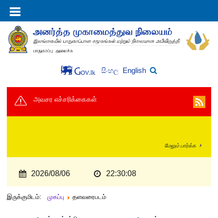
English
සිංහල
அவசர எச்சரிக்கைகள்
மேலும் பார்க்க
2026/08/06
22:30:09
இருக்குமிடம்:
முகப்பு
தளவரைபடம்