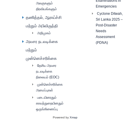
Examinations in
அலகுகளும்
Emergencies
திரவியங்களும்
Cyclone Ditwah,
தணித்தல், ஆராய்ச்சி
Sri Lanka 2025 –
Post-Disaster
மற்றும் அபிவிருத்தி
Needs
அறிமுகம்
Assessment
அவசர நடவடிக்கை
(PDNA)
மற்றும்
முன்னெச்சரிக்கை
தேசிய அவசர
நடவடிக்கை
நிலையம் (EOC)
முன்னெச்சரிக்கை
அமைப்புகள்
படையினரதும்
காவற்றுறையினதும்
ஒருங்கிணைப்பு
Powered by
Xmap