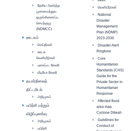
கல்வி
தேசிய அனர்த்த
வெளியீடுகள்
முகாமைத்துவ
National
ஒருங்கிணைப்பு
Disaster
செயற்குழு
Management
(NDMCC)
Plan (NDMP)
ஊடகம்
2023-2030
செய்திகள்
Disaster Alert
Ringtone
ஊடக
வெளியீடுகள்
Core
Humanitarian
புகைப்பட கேலரி
Standards (CHS)
வீடியோ கேலரி
Guide for the
தயார்நிலைத்
Private Sector in
Humanitarian
திட்டமிடல்
Response
அறிமுகம்
Affected flood
பயிற்சி மற்றும்
area map
Cyclone Ditwah
விழிப்புணர்வு
Guildlines for
அறிமுகம்
Conduct of
பயிற்சி