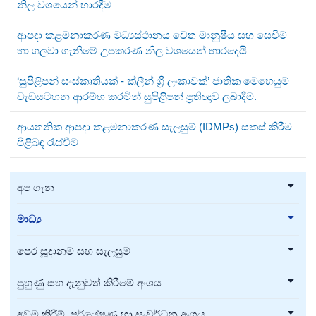
නිල වශයෙන් භාරදීම
ආපදා කළමනාකරණ මධ්‍යස්ථානය වෙත මානුෂීය සහ සෙවීම්
හා ගලවා ගැනීමේ උපකරණ නිල වශයෙන් භාරදෙයි
‘සුපිළිපන් සංස්කෘතියක් - ක්ලීන් ශ්‍රී ලංකාවක්’ ජාතික මෙහෙයුම්
වැඩසටහන ආරම්භ කරමින් සුපිළිපන් ප්‍රතිඥාව ලබාදීම.
ආයතනික ආපදා කළමනාකරණ සැලසුම් (IDMPs) සකස් කිරීම
පිළිබඳ රැස්වීම
අප ගැන
මාධ්‍ය
පෙර සූදානම් සහ සැලසුම්
පුහුණු සහ දැනුවත් කිරීමේ අංශය
අවම කිරීම්, පර්යේෂණ හා සංවර්ධන අංශය