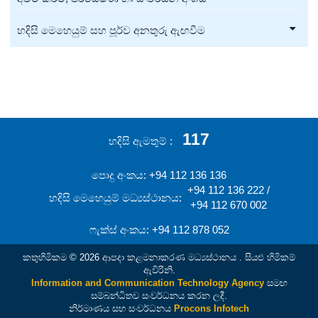
හදිසි මෙහෙයුම් සහ පූර්ව අනතුරු ඇඟවීම
117
හදිසි ඇමතුම්
පොදු අංකය: +94 112 136 136
+94 112 136 222 /
හදිසි මෙහෙයුම් මධ්‍යස්ථානය:
+94 112 670 002
ෆැක්ස් අංකය: +94 112 878 052
කතුහිමිකම © 2026 ආපදා කළමනාකරණ මධ්‍යස්ථානය . සියළු හිමිකම්
ඇවිරිනි.
Information and Communication Technology Agency
සමඟ
සම්බන්ධිතව සංවර්ධනය කරන ලදී.
නිර්මාණය සහ සංවර්ධනය
Procons Infotech