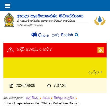
English
தமிழ்
හදිසි අනතුරු ඇඟවීම්
වැඩිදුර
2026/08/09
7:37:29
ඔබ මෙතැනය:
මුල් පිටුව
මාධ්‍ය
පින්තූර ගැලරිය
School Preparedness Drill 2020 in Mullaithive District