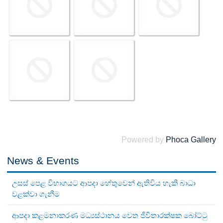
Powered by
Phoca Gallery
News & Events
උසස් පෙළ විභාගයට ආපදා හේතුවෙන් ඇතිවිය හැකි බාධා
වළක්වා ගැනීම
ආපදා කළමනාකරණ මධ්‍යස්ථානය වෙත ජීවිතාරක්ෂක බෝට්ටු