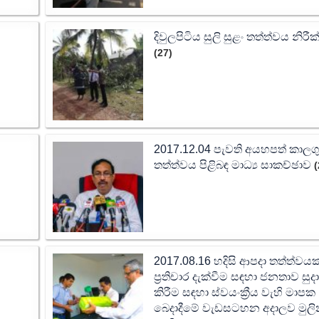
දිවුලපිටිය සුලි සුළං තත්ත්වය නිර
(27)
2017.12.04 පැවති අයහපත් කාලග
තත්ත්වය පිළිබඳ මාධ්‍ය සාකච්ඡාව
(
2017.08.16 හදිසි ආපදා තත්ත්වයක
ප්‍රතිචාර දැක්වීම සඳහා ජනතාව සුද
කිරීම සඳහා ස්වයංක්‍රීය වැහි මාපක
බෙදාදීමේ වැඩසටහන අදාලව මුල