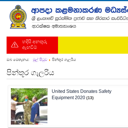
හදිසි අනතුරු
ඇඟවීම්
ඔබ මෙතැනය:
මුල් පිටුව
පින්තූර ගැලරිය
පින්තූර ගැලරිය
United States Donates Safety
Equipment 2020
(13)