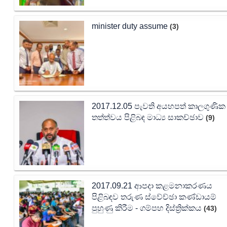
minister duty assume
(3)
2017.12.05 පැවති අයහපත් කාලගුණික
තත්ත්වය පිළිබඳ මාධ්‍ය සාකච්ඡාව
(9)
2017.09.21 ආපදා කළමනාකරණය
පිළිබඳව තරුණ ස්වේච්ඡා කණ්ඩායම්
පුහුණු කිරීම - ගම්පහ දිස්ත්‍රික්කය
(43)