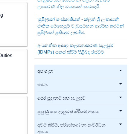
උපකරණ නිල වශයෙන් භාරදෙයි
ng
‘සුපිළිපන් සංස්කෘතියක් - ක්ලීන් ශ්‍රී ලංකාවක්’
ජාතික මෙහෙයුම් වැඩසටහන ආරම්භ කරමින්
සුපිළිපන් ප්‍රතිඥාව ලබාදීම.
ආයතනික ආපදා කළමනාකරණ සැලසුම්
(IDMPs) සකස් කිරීම පිළිබඳ රැස්වීම
Duties
අප ගැන
මාධ්‍ය
පෙර සූදානම් සහ සැලසුම්
පුහුණු සහ දැනුවත් කිරීමේ අංශය
අවම කිරීම්, පර්යේෂණ හා සංවර්ධන
අංශය