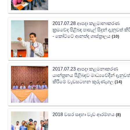
2017.07.28 ආපදා කළමානාකරණ
ක්‍රමවේද පිළිබඳ පාසැල් සිදුන් දැනුවත් කි
- කෝට්ටේ ආනත්ද ශාස්ත්‍රාලය
(10)
2017.07.23 ආපදා කළමනාකරණ
යාන්ත්‍රනය පිළිබඳව මාධ්‍යවේදීන් දැනුවත
කිරීමේ වැඩසටහන කුරුණෑගල
(14)
2018 වසර සඳහා වැඩ ආරම්භය
(8)