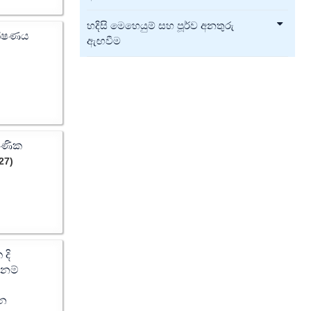
හදිසි මෙහෙයුම් සහ පූර්ව අනතුරු
ීක්ෂණය
ඇඟවීම
ුණික
27)
 දි
ානම්
ින