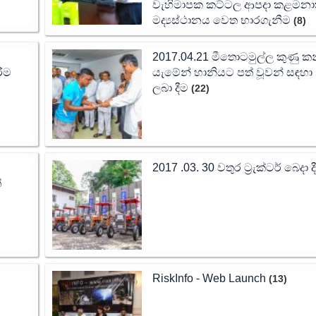
වැහිමාපක කට්ටල ආපදා කළම
මද්‍යස්ථානය වෙත භාරගැනීම
(8)
2017.04.21 මීතොටමුල්ල කුණු ක
රීම
යැමේන් හානියට පත් වූවන් සඳහා
ලබා දීම
(22)
2017 .03. 30 වතුර ට්‍රැක්ටර් බෙදා ද
්
RiskInfo - Web Launch
(13)