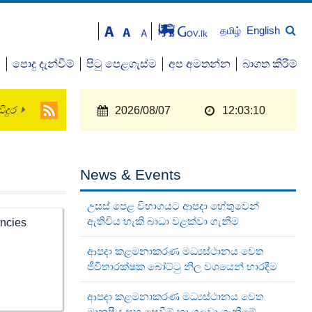
English
தமிழ்
ව
පොදු දැන්වීම්
පිටු පෙළගැස්ම
අප අමතන්න
බාගත කිරීම්
ිදුර
2026/08/07
12:03:11
News & Events
උසස් පෙළ විභාගයට ආපදා හේතුවෙන්
ඇතිවිය හැකි බාධා වළක්වා ගැනීම
encies
ආපදා කළමනාකරණ මධ්‍යස්ථානය වෙත
ජීවිතාරක්ෂක බෝට්ටු නිල වශයෙන් භාරදීම
ආපදා කළමනාකරණ මධ්‍යස්ථානය වෙත
මානුෂීය සහ සෙවීම් හා ගලවා ගැනීමේ