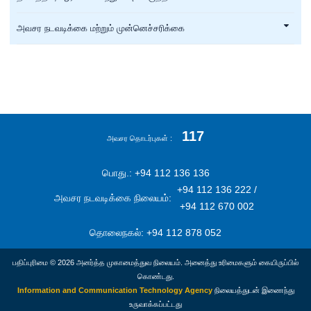
அவசர நடவடிக்கை மற்றும் முன்னெச்சரிக்கை
117
அவசர தொடர்புகள்
பொது.: +94 112 136 136
+94 112 136 222 /
அவசர நடவடிக்கை நிலையம்:
+94 112 670 002
தொலைநகல்: +94 112 878 052
பதிப்புரிமை © 2026 அனர்த்த முகாமைத்துவ நிலையம். அனைத்து உரிமைகளும் கையிருப்பில்
கொண்டது.
Information and Communication Technology Agency
நிலையத்துடன் இணைந்து
உருவாக்கப்பட்டது