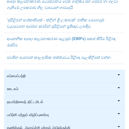
ආපදා කළමනාකරණ මධ්‍යස්ථානය වෙත මානුෂීය සහ සෙවීම් හා ගලවා
ගැනීමේ උපකරණ නිල වශයෙන් භාරදෙයි
‘සුපිළිපන් සංස්කෘතියක් - ක්ලීන් ශ්‍රී ලංකාවක්’ ජාතික මෙහෙයුම්
වැඩසටහන ආරම්භ කරමින් සුපිළිපන් ප්‍රතිඥාව ලබාදීම.
ආයතනික ආපදා කළමනාකරණ සැලසුම් (IDMPs) සකස් කිරීම පිළිබඳ
රැස්වීම
පවතින අයහපත් කාලගුණික තත්ත්යවය පිළිබද සැලකිලිමත් වන්න.
எம்மைப்பற்றி
ஊடகம்
தயார்நிலைத் திட்டமிடல்
பயிற்சி மற்றும் விழிப்புணர்வு
தணித்தல், ஆராய்ச்சி மற்றும் அபிவிருத்தி