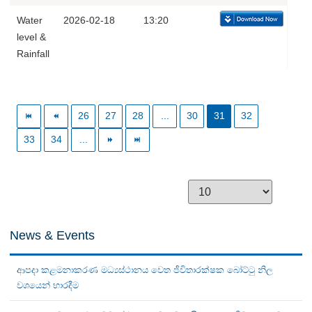
Water
2026-02-18
13:20
level &
Rainfall
26
27
28
...
30
31
32
33
34
...
News & Events
ආපදා කළමනාකරණ මධ්‍යස්ථානය වෙත ජීවිතාරක්ෂක බෝට්ටු නිල
වශයෙන් භාරදීම