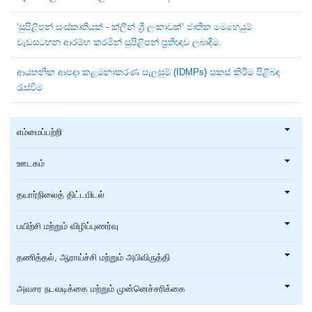
‘සුපිළිපන් සංස්කෘතියක් - ක්ලීන් ශ්‍රී ලංකාවක්’ ජාතික මෙහෙයුම්
වැඩසටහන ආරම්භ කරමින් සුපිළිපන් ප්‍රතිඥාව ලබාදීම.
ආයතනික ආපදා කළමනාකරණ සැලසුම් (IDMPs) සකස් කිරීම පිළිබඳ
රැස්වීම
எம்மைப்பற்றி
ஊடகம்
தயார்நிலைத் திட்டமிடல்
பயிற்சி மற்றும் விழிப்புணர்வு
தணித்தல், ஆராய்ச்சி மற்றும் அபிவிருத்தி
அவசர நடவடிக்கை மற்றும் முன்னெச்சரிக்கை