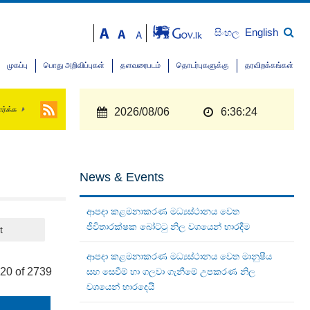
English
සිංහල
முகப்பு
பொது அறிவிப்புகள்
தளவரைபடம்
தொடர்புகளுக்கு
தரவிறக்கங்கள்
ார்க்க
2026/08/06
6:36:24
News & Events
ආපදා කළමනාකරණ මධ්‍යස්ථානය වෙත
ජීවිතාරක්ෂක බෝට්ටු නිල වශයෙන් භාරදීම
t
ආපදා කළමනාකරණ මධ්‍යස්ථානය වෙත මානුෂීය
220 of 2739
සහ සෙවීම් හා ගලවා ගැනීමේ උපකරණ නිල
වශයෙන් භාරදෙයි