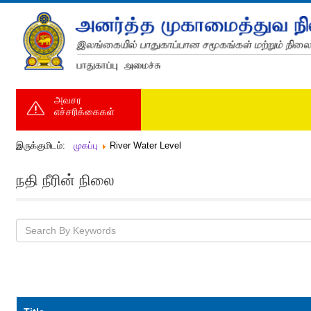
அவசர
எச்சரிக்கைகள்
இருக்குமிடம்:
முகப்பு
River Water Level
நதி நீரின் நிலை