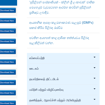
‘සුපිළිපන් සංස්කෘතියක් - ක්ලීන් ශ්‍රී ලංකාවක්’ ජාතික
මෙහෙයුම් වැඩසටහන ආරම්භ කරමින් සුපිළිපන්
ප්‍රතිඥාව ලබාදීම.
ආයතනික ආපදා කළමනාකරණ සැලසුම් (IDMPs)
සකස් කිරීම පිළිබඳ රැස්වීම
පවතින අයහපත් කාලගුණික තත්ත්යවය පිළිබද
සැලකිලිමත් වන්න.
எம்மைப்பற்றி
ஊடகம்
தயார்நிலைத் திட்டமிடல்
பயிற்சி மற்றும் விழிப்புணர்வு
தணித்தல், ஆராய்ச்சி மற்றும் அபிவிருத்தி