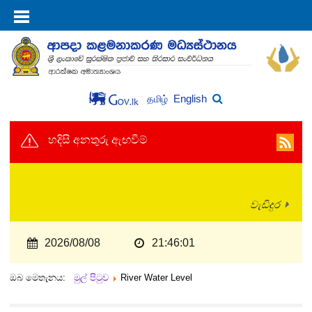
English
தமிழ்
හදිසි අනතුරු ඇඟවීම්
වැඩිදුර
2026/08/08
21:46:01
ඔබ මෙතැනය:
මුල් පිටුව
River Water Level