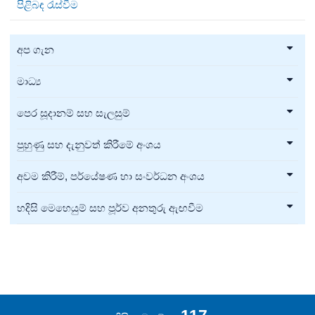
පිළිබඳ රැස්වීම
අප ගැන
මාධ්‍ය
පෙර සූදානම් සහ සැලසුම්
පුහුණු සහ දැනුවත් කිරීමේ අංශය
අවම කිරීම්, පර්යේෂණ හා සංවර්ධන අංශය
හදිසි මෙහෙයුම් සහ පූර්ව අනතුරු ඇඟවීම