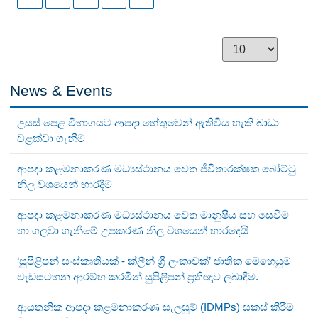
News & Events
උසස් පෙළ විභාගයට ආපදා හේතුවෙන් ඇතිවිය හැකි බාධා
වළක්වා ගැනීම
ආපදා කළමනාකරණ මධ්‍යස්ථානය වෙත ජීවිතාරක්ෂක බෝට්ටු
නිල වශයෙන් භාරදීම
ආපදා කළමනාකරණ මධ්‍යස්ථානය වෙත මානුෂීය සහ සෙවීම්
හා ගලවා ගැනීමේ උපකරණ නිල වශයෙන් භාරදෙයි
‘සුපිළිපන් සංස්කෘතියක් - ක්ලීන් ශ්‍රී ලංකාවක්’ ජාතික මෙහෙයුම්
වැඩසටහන ආරම්භ කරමින් සුපිළිපන් ප්‍රතිඥාව ලබාදීම.
ආයතනික ආපදා කළමනාකරණ සැලසුම් (IDMPs) සකස් කිරීම