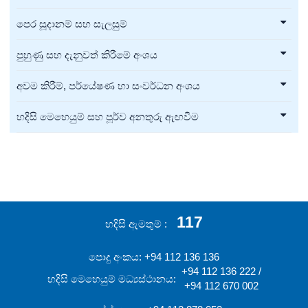
පෙර සූදානම් සහ සැලසුම්
පුහුණු සහ දැනුවත් කිරීමේ අංශය
අවම කිරීම්, පර්යේෂණ හා සංවර්ධන අංශය
හදිසි මෙහෙයුම් සහ පූර්ව අනතුරු ඇඟවීම
117
හදිසි ඇමතුම්
පොදු අංකය: +94 112 136 136
+94 112 136 222 /
හදිසි මෙහෙයුම් මධ්‍යස්ථානය:
+94 112 670 002