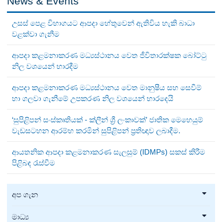
News & Events
උසස් පෙළ විභාගයට ආපදා හේතුවෙන් ඇතිවිය හැකි බාධා
වළක්වා ගැනීම
ආපදා කළමනාකරණ මධ්‍යස්ථානය වෙත ජීවිතාරක්ෂක බෝට්ටු
නිල වශයෙන් භාරදීම
ආපදා කළමනාකරණ මධ්‍යස්ථානය වෙත මානුෂීය සහ සෙවීම්
හා ගලවා ගැනීමේ උපකරණ නිල වශයෙන් භාරදෙයි
‘සුපිළිපන් සංස්කෘතියක් - ක්ලීන් ශ්‍රී ලංකාවක්’ ජාතික මෙහෙයුම්
වැඩසටහන ආරම්භ කරමින් සුපිළිපන් ප්‍රතිඥාව ලබාදීම.
ආයතනික ආපදා කළමනාකරණ සැලසුම් (IDMPs) සකස් කිරීම
පිළිබඳ රැස්වීම
අප ගැන
මාධ්‍ය