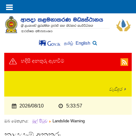
English
தமிழ்
හදිසි අනතුරු ඇඟවීම්
වැඩිදුර
2026/08/10
5:33:57
ඔබ මෙතැනය:
මුල් පිටුව
Landslide Warning
නායයෑම් අනතුරු