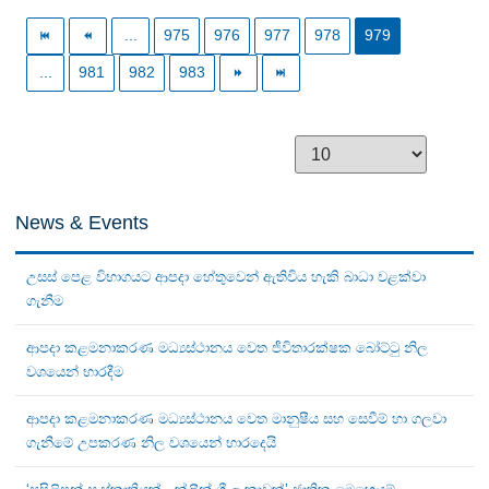
...
975
976
977
978
979
...
981
982
983
News & Events
උසස් පෙළ විභාගයට ආපදා හේතුවෙන් ඇතිවිය හැකි බාධා වළක්වා
ගැනීම
ආපදා කළමනාකරණ මධ්‍යස්ථානය වෙත ජීවිතාරක්ෂක බෝට්ටු නිල
වශයෙන් භාරදීම
ආපදා කළමනාකරණ මධ්‍යස්ථානය වෙත මානුෂීය සහ සෙවීම් හා ගලවා
ගැනීමේ උපකරණ නිල වශයෙන් භාරදෙයි