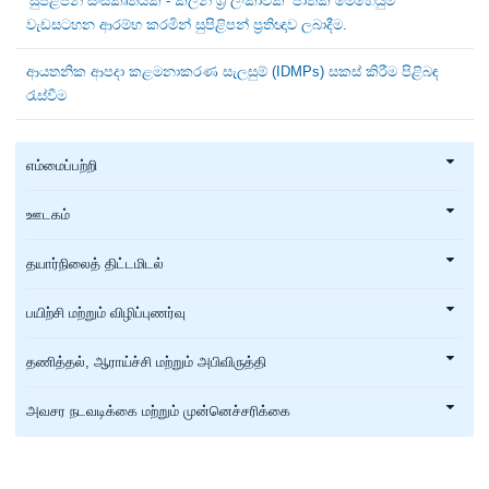
‘සුපිළිපන් සංස්කෘතියක් - ක්ලීන් ශ්‍රී ලංකාවක්’ ජාතික මෙහෙයුම්
වැඩසටහන ආරම්භ කරමින් සුපිළිපන් ප්‍රතිඥාව ලබාදීම.
ආයතනික ආපදා කළමනාකරණ සැලසුම් (IDMPs) සකස් කිරීම පිළිබඳ
රැස්වීම
எம்மைப்பற்றி
ஊடகம்
தயார்நிலைத் திட்டமிடல்
பயிற்சி மற்றும் விழிப்புணர்வு
தணித்தல், ஆராய்ச்சி மற்றும் அபிவிருத்தி
அவசர நடவடிக்கை மற்றும் முன்னெச்சரிக்கை