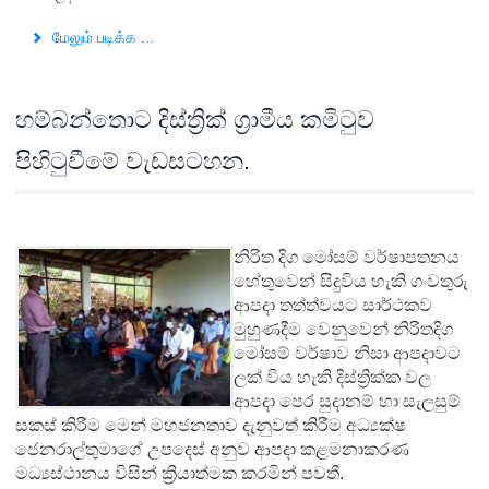
மேலும் படிக்க ...
හම්බන්තොට දිස්ත්‍රික් ග්‍රාමීය කමිටුව
පිහිටුවීමේ වැඩසටහන.
නිරිත දිග මෝසම් වර්ෂාපතනය
හේතුවෙන් සිදුවිය හැකි ගංවතුරු
ආපදා තත්ත්වයට සාර්ථකව
මුහුණදීම වෙනුවෙන් නිරිතදිග
මෝසම් වර්ෂාව නිසා ආපදාවට
ලක් විය හැකි දිස්ත්‍රික්ක වල
ආපදා පෙර සුදානම් හා සැලසුම්
සකස් කිරීම මෙන් මහජනතාව දැනුවත් කිරීම අධ්‍යක්ෂ
ජෙනරාල්තුමාගේ උපදෙස් අනුව ආපදා කළමනාකරණ
මධ්‍යස්ථානය විසින් ක්‍රියාත්මක කරමින් පවතී.