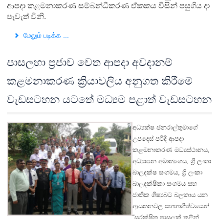
ආපදා කළමනාකරණ සම්බන්ධීකරණ ඒකකය විසින් පසුගිය දා
පැවැත් විනි.
மேலும் படிக்க ...
පාසලහා ප්‍රජාව වෙත ආපදා අවදානම්
කළමනාකරණ ක්‍රියාවලිය අනුගත කිරීමේ
වැඩසටහන යටතේ මධ්‍යම පළාත් වැඩසටහන
අධ්‍යක්ෂ ජනරාල්තුමාගේ
උපදෙස් පරිදි ආපදා
කළමනාකරණ මධ්‍යස්ථානය,
අධ්‍යාපන අමාත්‍යංශය, ශ්‍රී ලංකා
බාලදක්ෂ සංගමය, ශ්‍රී ලංකා
බාලදක්ෂිකා සංගමය සහ
ජාතික ශිෂ්‍යබට බලකාය යන
ආයතනවල සහභාගීත්වයෙන්
“සුරක්ෂිත පාසලක් තුළින්