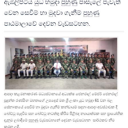
ඇඹිලිපිටිය යුධ හමුදා පුහුණු පාසැලේ පැවැත්
වෙන සෙවීම් හා මුදවා ගැනීම් පුහුණු
පාඨමාලාවේ දෙවන වැඩසටහන.
ආපදා කළමනාකරණ මධ්‍යස්ථානයේ අධ්‍යක්ෂ ජෙනරාල් මේජර් ජෙනරාල්
සුදන්ත රණසිංහ මහතාගේ උපදෙස් මත ශ්‍රි ලංකා යුධ හමුදා 61 වන බල
සේනාංකයේ සෙවීම් හා මුදවා ගැනීම් කන්ඩායම් සදහා ආපදා අවස්ථාවක දී
බෝට්ටු පැදවීම සහ බෝට්ටු නටත්තු කිරීම පිළිබද න්‍යායාත්මක සහ ප්‍රායෝගික
දැනුම ලබාදීමේ පුහුණු වැඩසටහනේ දෙවන වැඩසටහන සාර්ථකව නිම
කරන ලදී.