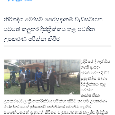
மேலும் படிக்க ...
නිරිතදිග මෝසම් පෙරසුදානම් වැඩසටහන
යටතේ කලුතර දිස්ත්‍රික්කය තුළ පවතින
උපකරණ පරීක්ෂා කිරීම
ඉදිරියේ දී ඇතිවිය
හැකි ආපදා
අවස්ථාවක දී ඊට
මුහුණදීම සඳහා
දිස්ත්‍රික්කය තුළ
පවතින
තාක්ෂණික
උපකරණවල ක්‍රියාකාරිත්වය පරීක්ෂා කිරීම හා එම උපකරණ
නිරන්තරයෙන් ක්‍රියාකාරී තත්ත්වයේ පවත්වා ගැනීම
සම්බන්ධයෙන් දැනුවත් කිරීමේ වැඩසටහනක් කලුතිර දිස්ත්‍රික්