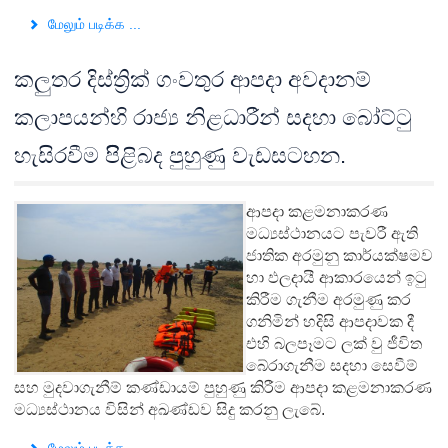
மேலும் படிக்க ...
කලුතර දිස්ත්‍රික් ගංවතුර ආපදා අවදානම්
කලාපයන්හි රාජ්‍ය නිළධාරීන් සදහා බෝට්ටු
හැසිරවීම පිිළිබද පුහුණු වැඩසටහන.
ආපදා කළමනාකරණ
මධ්‍යස්ථානයට පැවරී ඇති
ජාතික අරමුනු කාර්යක්ෂමව
හා ඵලදායී ආකාරයෙන් ඉටු
කිරීම ගැනීම අරමුණු කර
ගනිමින් හදිසි ආපදාවක දී
එහි බලපෑමට ලක් වු ජීවිත
බේරාගැනීම සදහා සෙවීම්
සහ මුදවාගැනීම් කණ්ඩායම් පුහුණු කිරීම ආපදා කළමනාකරණ
මධ්‍යස්ථානය විසින් අඛණ්ඩව සිදු කරනු ලැබේ.