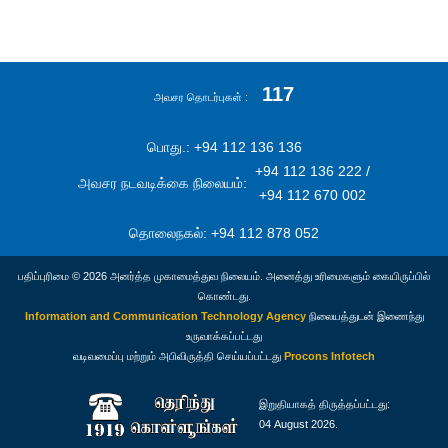
117
அவசர தொடர்புகள்
பொது.: +94 112 136 136
+94 112 136 222 /
அவசர நடவடிக்கை நிலையம்:
+94 112 670 002
தொலைநகல்: +94 112 878 052
பதிப்புரிமை © 2026 அனர்த்த முகாமைத்துவ நிலையம். அனைத்து உரிமைகளும் கையிருப்பில்
கொண்டது.
Information and Communication Technology Agency
நிலையத்துடன் இணைந்து
உருவாக்கப்பட்டது
வடிவமைப்பு மற்றும் அபிவிருத்தி செய்யப்பட்டது
Procons Infotech
இறுதியாகத் திருத்தப்பட்டது:
04 August 2026.