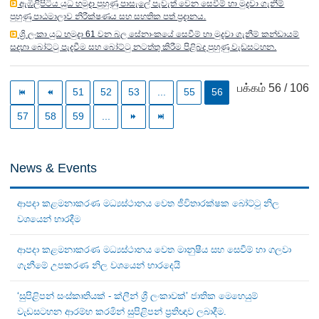
ඇඹිලිපිටිය යුධ හමුදා පුහුණු පාසැලේ පැවැත් වෙන සෙවීම් හා මුදවා ගැනීම්
පුහුණු පාඨමාලාව නිරීක්ෂණය සහ සහතික පත් ප්‍රදානය.
ශ්‍රි ලංකා යුධ හමුදා 61 වන බල සේනාංකයේ සෙවීම් හා මුදවා ගැනීම් කන්ඩායම්
සදහා බෝට්ටු පැදවීම සහ බෝට්ටු නටත්තු කිරීම පිළිබද පුහුණු වැඩසටහන.
பக்கம் 56 / 106
51
52
53
...
55
56
57
58
59
...
News & Events
ආපදා කළමනාකරණ මධ්‍යස්ථානය වෙත ජීවිතාරක්ෂක බෝට්ටු නිල
වශයෙන් භාරදීම
ආපදා කළමනාකරණ මධ්‍යස්ථානය වෙත මානුෂීය සහ සෙවීම් හා ගලවා
ගැනීමේ උපකරණ නිල වශයෙන් භාරදෙයි
‘සුපිළිපන් සංස්කෘතියක් - ක්ලීන් ශ්‍රී ලංකාවක්’ ජාතික මෙහෙයුම්
වැඩසටහන ආරම්භ කරමින් සුපිළිපන් ප්‍රතිඥාව ලබාදීම.