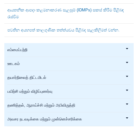
ආයතනික ආපදා කළමනාකරණ සැලසුම් (IDMPs) සකස් කිරීම පිළිබඳ
රැස්වීම
පවතින අයහපත් කාලගුණික තත්ත්යවය පිළිබද සැලකිලිමත් වන්න.
எம்மைப்பற்றி
ஊடகம்
தயார்நிலைத் திட்டமிடல்
பயிற்சி மற்றும் விழிப்புணர்வு
தணித்தல், ஆராய்ச்சி மற்றும் அபிவிருத்தி
அவசர நடவடிக்கை மற்றும் முன்னெச்சரிக்கை