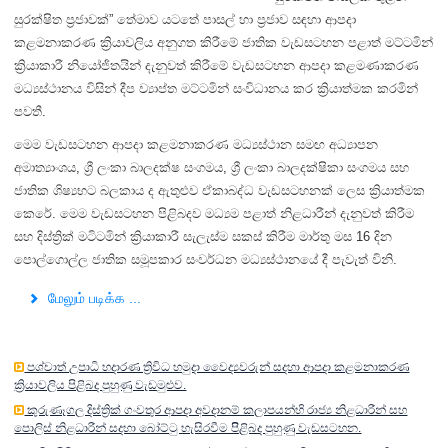
සුරක්ෂිත ප්‍රජාවක්” තේමාව යටතේ පාසල් හා ප්‍රජාව සඳහා ආපදා
කළමනාකරණ ක්‍රියාවලිය අනුගත කිරීමේ ජාතික වැඩසටහන පළාත් මට්ටමින්
ක්‍රියාකාරී නියෝජිතයින් දැනුවත් කිරීමේ වැඩසටහන ආපදා කළමණාකරණ
මධ්‍යස්ථානය විසින් දීප ව්‍යාප්ත මට්ටමින් සංවිධානය කර ක්‍රියාත්මක කරමින්
පවතී.
මෙම වැඩසටහන ආපදා කළමනාකරණ මධ්‍යස්ථාන සමඟ අධ්‍යාපන
අමාත්‍යාංශය, ශ්‍රී ලංකා බාලදක්ෂ සංගමය, ශ්‍රී ලංකා බාලදක්ෂිකා සංගමය සහ
ජාතික ශිෂ්‍යභට බලකාය ද ඇතුළුව ඒකාබද්ධ වැඩසටහනක් ලෙස ක්‍රියාත්මක
කෙරේ. මෙම වැඩසටහන පිළිබදව මධ්‍යම පළාත් නිළධාරීන් දැනුවත් කිරීම
සහ දිස්ත්‍රික් මටිටමින් ක්‍රියාකාරී සැලැස්ම සකස් කිරීම මාර්තු මස 16 දින
පොල්ගොල්ල ජාතික සමූපකාර සංවර්ධන මධ්‍යස්ථානයේ දී පැවැත් විනි.
மேலும் படிக்க ...
පශ්චාත් උපාධි හදාරණ ත්‍රිවිධ හමුදා වෛද්‍යවරුන් සදහා ආපදා කළමනාකරණ
ක්‍රියාවලිය පිළිබද පුහුණු වැඩමුළුව.
කුරුණෑගල දිස්ත්‍රික් ගංවතුර ආපදා අවදානම් කලාපයන්හි රාජ්‍ය නිළධාරීන් සහ
පොලිස් නිළධාරීන් සදහා බෝට්ටු හැසිරවීම පිිළිබද පුහුණු වැඩසටහන.