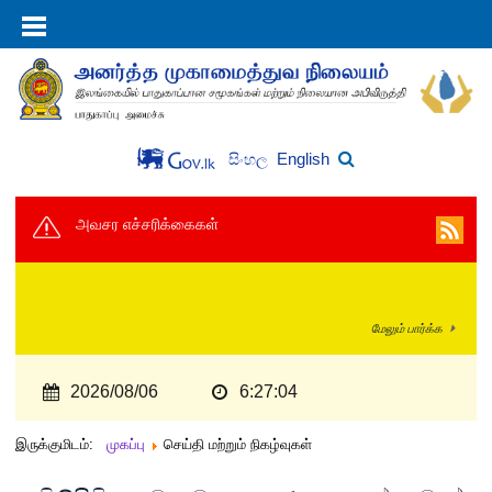
English
සිංහල
அவசர எச்சரிக்கைகள்
மேலும் பார்க்க
2026/08/06
6:27:04
இருக்குமிடம்:
முகப்பு
செய்தி மற்றும் நிகழ்வுகள்