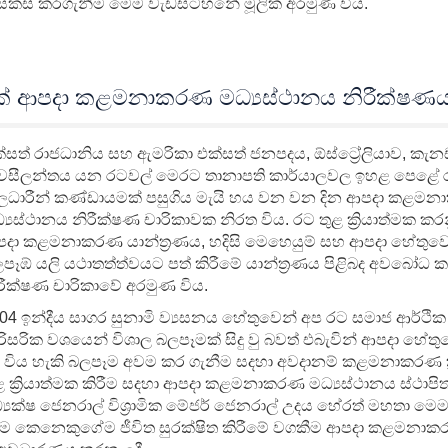
ම් සකස් කරගැනීම මෙම වැඩසටහ‍නේ මූලික අරමුණ විය.
ිසක් ආපදා කළමනාකරණ මධ්‍යස්ථානය නිරීක්ෂණය
්සත් රාජධානිය සහ ඇමරිකා එක්සත් ජනපදය, ඕස්ට්‍රේලියාව, කැන
සීලන්තය යන රටවල් මෙරට තානාපති කාර්යාලවල ඉහළ පෙළේ රාජ
ලධාරීන් කණ්ඩායමක් පසුගිය මැයි හය වන වන දින ආපදා කළම
්‍යස්ථානය නිරීක්ෂණ චාරිකාවක නිරත විය.
රට තුළ ක්‍රියාත්මක ක
දා කළමනාකරණ යාන්ත්‍රණය, හදිසි මෙහෙයුම් සහ ආපදා හේතුව
පෑඹ් යලි යථාතත්ත්වයට පත් කිරීමේ යාන්ත්‍රණය පිළිබද අවබෝධ
රීක්ෂණ චාරිකාවේ අරමුණ විය.
04 ඉන්දීය සාගර සුනාමි ව්‍යසනය හේතුවෙන් අප රට සමාජ ආර්ථි
රිසරික වශයෙන් විශාල බලපෑමක් සිදු වු බවත් එබැවින් ආපදා හේත
දු විය හැකි බලපෑම අවම කර ගැනීම සදහා අවදානම් කළමනාකරණ ක්
ළ ක්‍රියාත්මක කිරීම සදහා ආපදා කළමනාකරණ මධ්‍යස්ථානය ස්ථාප
්‍යක්ෂ ජෙනරාල් විශ්‍රාමික මේජර් ජෙනරාල් උදය හේරත් මහතා ම
 සෑම කෙනෙකුගේම ජීවිත සුරක්ෂිත කිරීමේ වගකීම ආපදා කළමනා