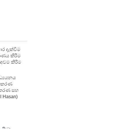
චාර දැක්වීම
මාණය කිරීම
 අවම කිරීම
ධ්‍යයනය
මනාකරණ
මනාකරණ සහ
l Hasan)