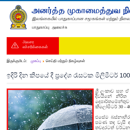
அவசர
எச்சரிக்கைகள்
இருக்குமிடம்:
முகப்பு
செய்தி மற்றும் நிகழ்வுகள்
ඉදිරි දින කීපයේ දී ප්‍රදේශ රැසටක මිලිමීටර් 1
ශ්‍රී ලංකාව සහ 
දිවයිනේ නිරිත
දෙපාර්තමේන්තුව
කිලෝමීටර් 30 -
එසේම බස්නාහිර, 
පමණ තද වැසි ඇ
තවදුරටත් වර්ධන