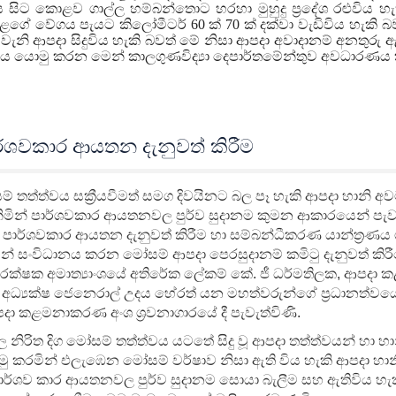
 සිට කොළව ගාල්ල හම්බන්තොට හරහා මුහුදු ප්‍රදේශ රළුවිය හ
ල සුළගේ වේගය පැයට කිලෝමීටර් 60 ක් 70 ක් දක්වා වැඩිවිය හැකි
 වැනි ආපදා සිදුවිය හැකි බවත් මේ නිසා ආපදා අවාදානම් අනතුරු ඇ
ය යොමු කරන මෙන් කාලගුණවිද්‍යා දෙපාර්තමේන්තුව අවධාරණය 
ාර්ශවකාර ආයතන දැනුවත් කිරීම
සම් තත්ත්වය සක්‍රීයවීමත් සමග දිවයිනට බල පෑ හැකි ආපදා හානි 
ිමින් පාර්ශවකාර ආයතනවල පුර්ව සුදානම කුමන ආකාරයෙන් පැවත
 පාර්ශවකාර ආයතන දැනුවත් කිරීම හා සම්බන්ධීකරණ යාන්ත්‍රණය 
න් සංවිධානය කරන මෝසම් ආපදා පෙරසුදානම් කමිටු දැනුවත් කිර
්ෂක අමාත්‍යාංශයේ අතිරේක ලේකම් කේ. ජී ධර්මතිලක, ආපද
 අධ්‍යක්ෂ ජෙනෙරාල් උදය හේරත් යන මහත්වරුන්ගේ ප්‍රධානත්වය
දා කළමනාකරණ අංශ ශ්‍රවනාගාරයේ දී පැවැත්විණි.
 නිරිත දිග මෝසම් තත්ත්වය යටතේ සිදු වූ ආපදා තත්ත්වයන් හා හා
 කරමින් එලැඹෙන මෝසම් වර්ෂාව නිසා ඇති විය හැකි ආපදා හා
පාර්ශව කාර ආයතනවල පුර්ව සුදානම සොයා බැලීම සහ ඇතිවිය හැ