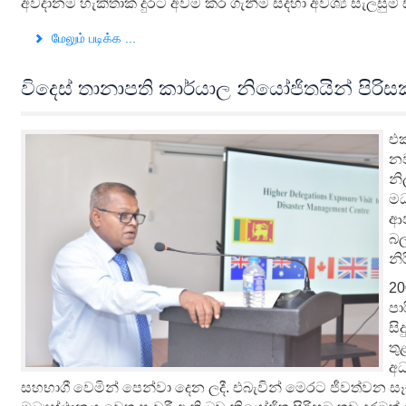
අවදානම හැකිතාක් දුරට අවම කර ගැනීම සදහා අවශ්‍ය සැලසු
மேலும் படிக்க ...
විදෙස් තානාපති කාර්යාල නියෝජිතයින් පිර
එක
නව
නි
මධ
ආප
බල
නි
20
පා
සි
තු
අධ
සහභාගී වෙමින් පෙන්වා දෙන ලදී. එබැවින් මෙරට ජීවත්වන