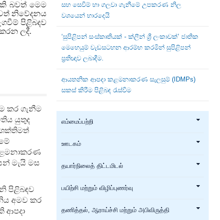
ැකි බවත් මෙම
සහ සෙවීම් හා ගලවා ගැනීමේ උපකරණ නිල
 බවත් නිවේදනය
වශයෙන් භාරදෙයි
ගවීම් පිළිබදව
කරන ලදී.
‘සුපිළිපන් සංස්කෘතියක් - ක්ලීන් ශ්‍රී ලංකාවක්’ ජාතික
මෙහෙයුම් වැඩසටහන ආරම්භ කරමින් සුපිළිපන්
ප්‍රතිඥාව ලබාදීම.
ආයතනික ආපදා කළමනාකරණ සැලසුම් (IDMPs)
සකස් කිරීම පිළිබඳ රැස්වීම
අවම කර ගැනීම
ිය යුතුද
எம்மைப்பற்றி
ශක්තිමත්
ීමේ
ஊடகம்
ා කළමනාකරණ
ෙන් මැයි මස
தயார்நிலைத் திட்டமிடல்
பயிற்சி மற்றும் விழிப்புணர்வு
නි පිළිබඳව
නිය අමව කර
කි ආපදා
தணித்தல், ஆராய்ச்சி மற்றும் அபிவிருத்தி