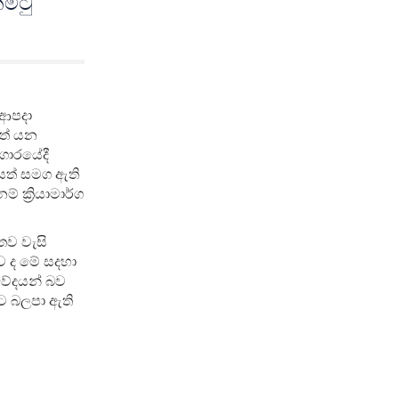
මිටු
ා ආපදා
රත් යන
ාගාරයේදී
නයත් සමග ඇති
 ක්‍රියාමාර්ග
තව වැසි
ුව ද මේ සදහා
මවේදයන් බව
ීමට බලපා ඇති