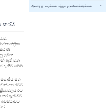
அவசர நடவடிக்கை மற்றும் முன்னெச்சரிக்கை
 කරයි.
ඩාව,
තාන්ත්‍රික
නාකරණ
රනු ලබන
ෙන් ඇති වන
 කරගැනීම මෙම
ක සමාජීය සහ
ුවෙන් අප රටට
‍රියාවලිය රට
ිත කර ඇති බව
ෙම අවස්ථාවට
කරණ