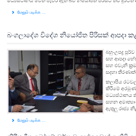
මධ්‍යස්ථානය වෙත පැවරී ඇති බව නියෝජිත පිරිසට තව දුරටත
மேலும் படிக்க ...
බංගලාදේශ විදේශ නියෝජිත පිරිසක් ආපදා 
බහු-උපද්‍ර පූර
සහ ආපදා හේතු
සහ එවැනි ක්‍
සදහා තීරණාත්
කලාපීය රටවල
කිරීමේ අරමුණ
මධ්‍යස්ථානය 
සහන අමාත්‍ය
ඇතුලු රාජ්‍ය 
மேலும் படிக்க ...