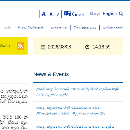
English
සිංහල
முகப்பு
பொது அறிவிப்புகள்
தளவரைபடம்
தொடர்புகளுக்கு
தரவிறக்கங்கள்
ார்க்க
2026/08/08
14:19:00
News & Events
උසස් පෙළ විභාගයට ආපදා හේතුවෙන් ඇතිවිය හැකි
භාවය හේතුවෙන්
බාධා වළක්වා ගැනීම
ලගුණවිද්‍යා
ින් විට පැයට
ආපදා කළමනාකරණ මධ්‍යස්ථානය වෙත
ජීවිතාරක්ෂක බෝට්ටු නිල වශයෙන් භාරදීම
ි මීටර් 100 ක
ින කීපය තුළ
ආපදා කළමනාකරණ මධ්‍යස්ථානය වෙත මානුෂීය
නය කර ඇත.
ඊට