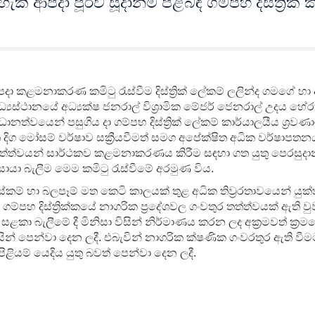
ි ආපදා පූර්ව සූදානම පිළිබඳ ගම්පහ දිස්ත්‍රික් ක
් ආපදා කළමනාකරණ කමිටු රැස්වීම දිස්ත්‍රික් ලේකම් ලලින්ද ගමගේ හ
ස්ථානයේ අධ්‍යක්ෂ ජනරාල් විශ්‍රාමික මේජර් ජෙනරාල් උදය හේ
ධානත්වයෙන් පසුගිය දා ගම්පහ දිස්ත්‍රික් ලේකම් කාර්යාලයීය ශ්‍රවණ
ත දිග මෝසම් වර්ෂාව සක්‍රීයවීමත් සමග අපේක්ෂිත අධික වර්ෂාපත
ත්ත්වයන් සාර්ථකව කළමනාකරණය කිරීම සඳහා ගත යුතු පෙරසුදානම්
යා බැලීම මෙම කමිටු රැස්වීමේ අරමුණ විය.
කම් හා බලපෑම් මත කෙටි කාලයක් තුළ අධික තිව්‍රරතාවයෙන් යුක්
ගම්පහ දිස්ත්‍රික්කයේ නාගරික ප්‍රදේශවල ගංවතුර තත්ත්වයක් ඇති ව
ළකා බැලීමේ දී මිනිසා විසින් නිර්මාණය කරන ලද අක්‍රමවත් ක්‍ර
් විසින් පෙන්වා දෙන ලදී. එබැවින් නාගරික ක්ෂණික ගංවරතුර ඇති ව
ළියම් යෙදිය යුතු බවත් පෙන්වා දෙන ලදී.