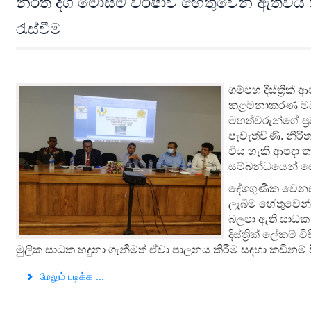
නිරිත දිග මෝසම් වර්ෂාව හේතුවෙන් ඇතිවිය හැක
රැස්වීම
ගම්පහ දිස්ත්‍රික
කළමනාකරණ මධ්‍ය
මහත්වරුන්ගේ ප්‍ර
පැවැත්විණි.
නිරි
විය හැකි ආපදා ත
සම්බන්ධයෙන් සො
දේශගුණික වෙනස්
ලැබීම හේතුවෙන් 
බලපා ඇති සාධක ස
දිස්ත්‍රික් ලේකම
මුලික සාධක හදුනා ගැනීමත් ඒවා පාලනය කිරීම සඳහා කඩිනම් පි
மேலும் படிக்க ...