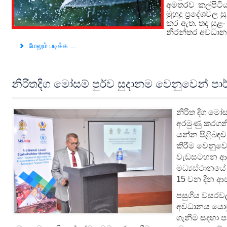
අමතරව කල්පිටිය
මුහුදු ප්‍රදේශව
කර ඇත.
තද සුළං
නිරන්තර අවධාන
மேலும் படிக்க ...
නිරිතදිග මෝසම් පුර්ව සුදානම වෙනුවෙන් ප
නිරිත දිග මෝ
අරමුණු කරගන
යන්න පිළිබඳව
කිරීම වෙනුවෙ
වැඩසටහන ආරක
මධ්‍යස්ථානයේ
15 වන දින ආප
පසුගිය වසරවල
අවධානය යොමු
ගැනීම සදහා 