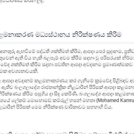
් අවධාරණය කරන ලදී.
කළමනාකරණ මධ්‍යස්ථානය නිරීක්ෂණය කිරීම
්ව අනතුරු ඇඟවීමේ පද්ධති ශක්තිමත් කිරීම, ආපදා පෙර සූදානම, ප්‍රති
වෙන් ඇති විය හැකි බලපෑම් අවම කිරීම සදහා වු පරිසරයක් නිර්
රමවේද ශක්තිමත් කිරීම සදහා පවතින ආපදා අවදානම ප්‍රමාණාත්මකව
මක අවශ්‍යතාවයකි.
 ආපදා අවදානම් කළමනාකරණය කර ගැනීමේ ක්‍රමවේද පිළිබඳව අ
 ඇතිව බංලගලාදේශ රාජතාන්ත්‍රික නිළධාරීන් පිරිසක් ආපදා කළ
නිරීක්ෂණය කිරීම පසුගිය දා සිදු කෙරිණි. බංගලාදේශ ආපදා කළ
ාංශයේ ලේකම් මොහොමඩ් කම්රුල් හසන් මහතා (Mohamed Kamru
නිළධාරීන් පිරිසක් මෙම නිරීක්ෂණ චාරිකාවට සහභාගී විය.