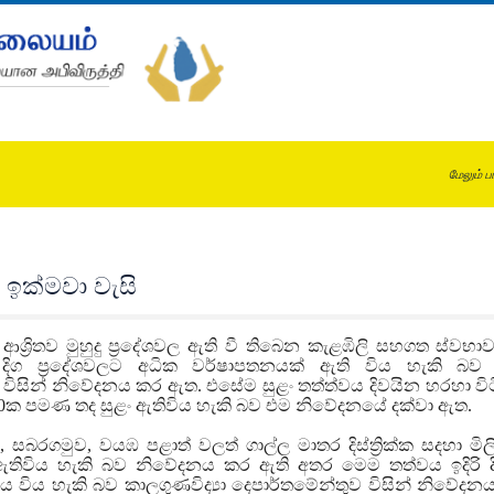
மேலும் ப
00 ඉක්මවා වැසි
ඒ ආශ්‍රිතව මුහුදු ප්‍රදේශවල ඇති වී තිබෙන කැළඹිලි සහගත ස්ව
 දිග ප්‍රදේශවලට අධික වර්ෂාපතනයක් ඇති විය හැකි බව කා
 විසින් නිවේදනය කර ඇත. එසේම සුළං තත්ත්වය දිවයින හරහා විට
 40ක පමණ තද සුළං ඇතිවිය හැකි බව එම නිවේදනයේ දක්වා ඇත.
සබරගමුව, වයඹ පළාත් වලත් ගාල්ල මාතර දිස්ත්‍රික්ක සදහා මිල
තිවිය හැකි බව නිවේදනය කර ඇති අතර මෙම තත්වය ඉදිරි ද
ය විය හැකි බව කාලගුණවිද්‍යා දෙපාර්තමේන්තුව විසින් නිවේද