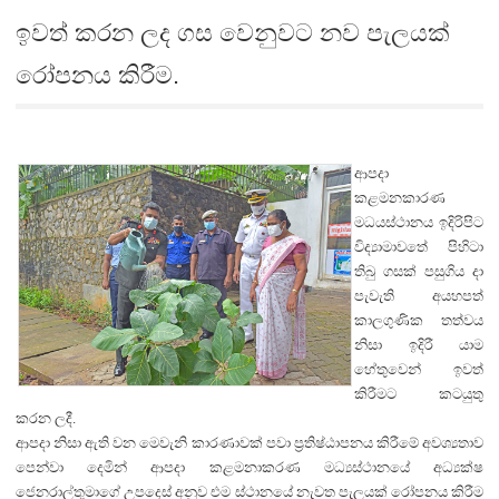
ඉවත් කරන ලද ගස වෙනුවට නව පැලයක්
රෝපනය කිරීම.
ආපදා
කළමනකාරණ
මධයස්ථානය ඉදිරිපිට
විද්‍යාමාවතේ පිහිටා
තිබු ගසක් පසුගිය දා
පැවැති අයහපත්
කාලගුණික තත්වය
නිසා ඉදිරී යාම
හේතුවෙන් ඉවත්
කිරීමට කටයුතු
කරන ලදී.
ආපදා නිසා ඇති වන මෙවැනි කාරණාවක් පවා ප්‍රතිෂ්ඨාපනය කිරීමේ අවශ්‍යතාව
පෙන්වා දෙමින් ආපදා කළමනාකරණ මධ්‍යස්ථානයේ අධ්‍යක්ෂ
ජෙනරාල්තුමාගේ උපදෙස් අනුව එම ස්ථානයේ නැවත පැලයක් රෝපනය කිරීම