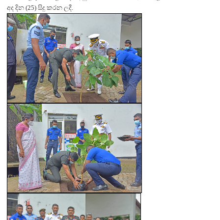
අද දින (25) සිදු කරන ලදී.