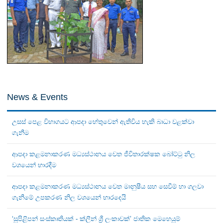
News & Events
උසස් පෙළ විභාගයට ආපදා හේතුවෙන් ඇතිවිය හැකි බාධා වළක්වා
ගැනීම
ආපදා කළමනාකරණ මධ්‍යස්ථානය වෙත ජීවිතාරක්ෂක බෝට්ටු නිල
වශයෙන් භාරදීම
ආපදා කළමනාකරණ මධ්‍යස්ථානය වෙත මානුෂීය සහ සෙවීම් හා ගලවා
ගැනීමේ උපකරණ නිල වශයෙන් භාරදෙයි
‘සුපිළිපන් සංස්කෘතියක් - ක්ලීන් ශ්‍රී ලංකාවක්’ ජාතික මෙහෙයුම්