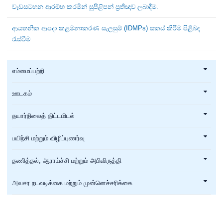
වැඩසටහන ආරම්භ කරමින් සුපිළිපන් ප්‍රතිඥාව ලබාදීම.
ආයතනික ආපදා කළමනාකරණ සැලසුම් (IDMPs) සකස් කිරීම පිළිබඳ
රැස්වීම
எம்மைப்பற்றி
ஊடகம்
தயார்நிலைத் திட்டமிடல்
பயிற்சி மற்றும் விழிப்புணர்வு
தணித்தல், ஆராய்ச்சி மற்றும் அபிவிருத்தி
அவசர நடவடிக்கை மற்றும் முன்னெச்சரிக்கை