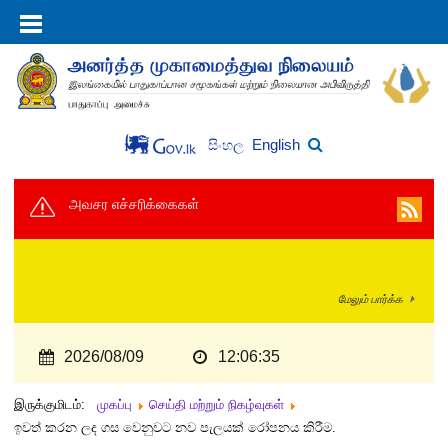
English
සිංහල
அவசர எச்சரிக்கைகள்
மேலும் பார்க்க
2026/08/09
12:06:35
இருக்குமிடம்:
முகப்பு
செய்தி மற்றும் நிகழ்வுகள்
ඉවත් කරන ලද ගස වෙනුවට නව පැලයක් රෝපනය කිරීම.