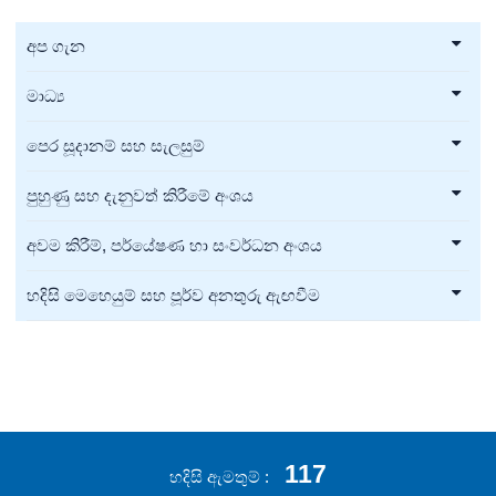
අප ගැන
මාධ්‍ය
පෙර සූදානම් සහ සැලසුම්
පුහුණු සහ දැනුවත් කිරීමේ අංශය
අවම කිරීම්, පර්යේෂණ හා සංවර්ධන අංශය
හදිසි මෙහෙයුම් සහ පූර්ව අනතුරු ඇඟවීම
117
හදිසි ඇමතුම්