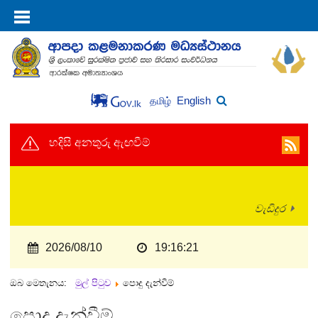
English
தமிழ்
හදිසි අනතුරු ඇඟවීම්
වැඩිදුර
2026/08/10
19:16:21
ඔබ මෙතැනය:
මුල් පිටුව
පොදු දැන්වීම්
පොදු දැන්වීම්