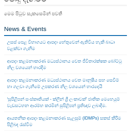
මෙම පිටුව සැකසෙමින් පවතී
News & Events
උසස් පෙළ විභාගයට ආපදා හේතුවෙන් ඇතිවිය හැකි බාධා
වළක්වා ගැනීම
ආපදා කළමනාකරණ මධ්‍යස්ථානය වෙත ජීවිතාරක්ෂක බෝට්ටු
නිල වශයෙන් භාරදීම
ආපදා කළමනාකරණ මධ්‍යස්ථානය වෙත මානුෂීය සහ සෙවීම්
හා ගලවා ගැනීමේ උපකරණ නිල වශයෙන් භාරදෙයි
‘සුපිළිපන් සංස්කෘතියක් - ක්ලීන් ශ්‍රී ලංකාවක්’ ජාතික මෙහෙයුම්
වැඩසටහන ආරම්භ කරමින් සුපිළිපන් ප්‍රතිඥාව ලබාදීම.
ආයතනික ආපදා කළමනාකරණ සැලසුම් (IDMPs) සකස් කිරීම
පිළිබඳ රැස්වීම