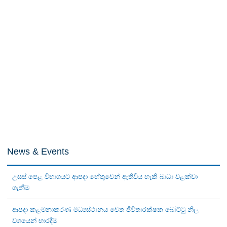
News & Events
උසස් පෙළ විභාගයට ආපදා හේතුවෙන් ඇතිවිය හැකි බාධා වළක්වා
ගැනීම
ආපදා කළමනාකරණ මධ්‍යස්ථානය වෙත ජීවිතාරක්ෂක බෝට්ටු නිල
වශයෙන් භාරදීම