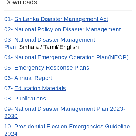
Downloads
01-
Sri Lanka Disaster Management Act
02-
National Policy on Disaster Management
03-
National Disaster Management
Plan
Sinhala
/
Tamil
/
English
04-
National Emergency Operation Plan(NEOP)
05-
Emergency Response Plans
06-
Annual Report
07-
Education Materials
08-
Publications
09-
National Disaster Management Plan 2023-
2030
10-
Presidential Election Emergencies Guideline
2024