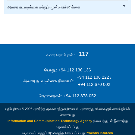
அவசர நடவடிக்கை மற்றும் முன்னெச்சரிக்கை
117
அவசர தொடர்புகள்
பொது.: +94 112 136 136
+94 112 136 222 /
அவசர நடவடிக்கை நிலையம்:
+94 112 670 002
தொலைநகல்: +94 112 878 052
பதிப்புரிமை © 2026 அனர்த்த முகாமைத்துவ நிலையம். அனைத்து உரிமைகளும் கையிருப்பில்
கொண்டது.
Information and Communication Technology Agency
நிலையத்துடன் இணைந்து
உருவாக்கப்பட்டது
வடிவமைப்பு மற்றும் அபிவிருத்தி செய்யப்பட்டது
Procons Infotech