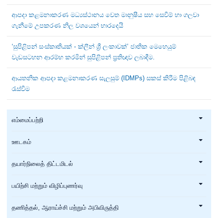
ආපදා කළමනාකරණ මධ්‍යස්ථානය වෙත මානුෂීය සහ සෙවීම් හා ගලවා
ගැනීමේ උපකරණ නිල වශයෙන් භාරදෙයි
‘සුපිළිපන් සංස්කෘතියක් - ක්ලීන් ශ්‍රී ලංකාවක්’ ජාතික මෙහෙයුම්
වැඩසටහන ආරම්භ කරමින් සුපිළිපන් ප්‍රතිඥාව ලබාදීම.
ආයතනික ආපදා කළමනාකරණ සැලසුම් (IDMPs) සකස් කිරීම පිළිබඳ
රැස්වීම
எம்மைப்பற்றி
ஊடகம்
தயார்நிலைத் திட்டமிடல்
பயிற்சி மற்றும் விழிப்புணர்வு
தணித்தல், ஆராய்ச்சி மற்றும் அபிவிருத்தி