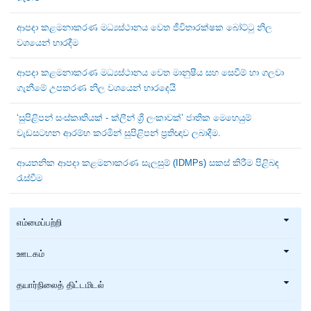
ආපදා කළමනාකරණ මධ්‍යස්ථානය වෙත ජීවිතාරක්ෂක බෝට්ටු නිල
වශයෙන් භාරදීම
ආපදා කළමනාකරණ මධ්‍යස්ථානය වෙත මානුෂීය සහ සෙවීම් හා ගලවා
ගැනීමේ උපකරණ නිල වශයෙන් භාරදෙයි
‘සුපිළිපන් සංස්කෘතියක් - ක්ලීන් ශ්‍රී ලංකාවක්’ ජාතික මෙහෙයුම්
වැඩසටහන ආරම්භ කරමින් සුපිළිපන් ප්‍රතිඥාව ලබාදීම.
ආයතනික ආපදා කළමනාකරණ සැලසුම් (IDMPs) සකස් කිරීම පිළිබඳ
රැස්වීම
எம்மைப்பற்றி
ஊடகம்
தயார்நிலைத் திட்டமிடல்