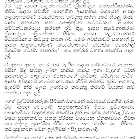
නිරීක්ෂණ චාරිකාව සංවිධානය කරන ලදී.
රට තුළ ආපදා කළමනාකරණ ක්‍රියාවලිය සම්බන්ධීකරණය
කිරීම සදහා පවතින නෛතික ආයතනය වශයෙන් ආපදා
කළමනාකරණ මධ්‍යස්ථානය කටයුතු කරන අතර සියලු රාජ්‍ය,
රාජ්‍ය නොවන සහ පෞද්ගලික පාර්ශවකාර ආයතන
සම්බන්ධීකරණය කරමින් රට තුළ ආපදා කළමනාකරණ
ක්‍රියාවලිය ක්‍රියාත්මක කිරීමට ආපදා කළමනාකරණ
මධ්‍යස්ථානය කටයුතු කරන බව මෙම අවස්ථාවට සහභාගී වු
ආපදා කළමානරකණ මධ්‍යස්ථානයේ අධ්‍යක්ෂ ජනෙරාල්
විශ්‍රාමික මේජර් ජෙනරාල් උදය හේරත් මහතා පෙන්වා දෙන
ලදී.
ඒ අනුව ආපදා අවම කර ගැනීම සදහා පාර්ශවකාර ආයතන
විසින් සිදු කරනු ලබන කාර්ය භාරය ඉතා වැදගත් බවත්
ආපදාවලට පාත්‍ර වන ජනතාවගේ ධාරිතාව වර්ධනය කිරීම,
ආපදා අවදානම් කළමනාකරණය කිරීම මෙන්ම පුර්ව අනතරු
ඇගවීම් නිසි ලෙස ලබාදීමට කටයුතු කිරීමේ වැදගත් කම
පෙන්වා දෙන ලදී.
උගත් බුද්ධිමත් තරුණ පිරිසක් වශයෙන් සමාජයේ වගකීම් දරණ
විට ආපදා අවදානම් කළමනාකරණ විෂය ප්‍රවීනතාවය
ලබාගැනීමේ වැදගත්කම පෙන්වා දුන් අධ්‍යක්ෂ ජෙනරාල්වරයා
විෂය ප්‍රවීනතාවය සහිත පිරිසක් වශයෙන් ජනතාවගේ ජීවිත
සහ දේපළ සුරක්ෂිත කිරීම සදහා තම වගකීම ඉටු කිරීමට
කටයුතු කරන මෙන් ඉල්ලීමක් ද සිදු කරන ලදී.
විශ්වවිද්‍යාල ප්‍රජාව දැනුවත් කිරිමේ ජාතික වැඩසටහන යටතේ