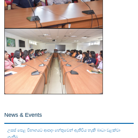
News & Events
උසස් පෙළ විභාගයට ආපදා හේතුවෙන් ඇතිවිය හැකි බාධා වළක්වා
ගැනීම