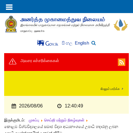
English
සිංහල
அவசர எச்சரிக்கைகள்
மேலும் பார்க்க
2026/08/06
12:40:50
இருக்குமிடம்:
முகப்பு
செய்தி மற்றும் நிகழ்வுகள்
කොළඹ විශ්වවිද්‍යාලයේ සමාජ විද්‍යා අධ්‍යනාංශයේ උපාධි හදාරනු ලබන