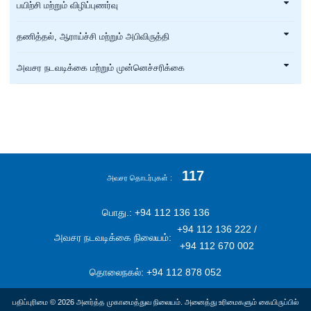
பயிற்சி மற்றும் விழிப்புணர்வு
தணித்தல், ஆராய்ச்சி மற்றும் அபிவிருத்தி
அவசர நடவடிக்கை மற்றும் முன்னெச்சரிக்கை
117
அவசர தொடர்புகள்
பொது.: +94 112 136 136
+94 112 136 222 /
அவசர நடவடிக்கை நிலையம்:
+94 112 670 002
தொலைநகல்: +94 112 878 052
பதிப்புரிமை © 2026 அனர்த்த முகாமைத்துவ நிலையம். அனைத்து உரிமைகளும் கையிருப்பில்