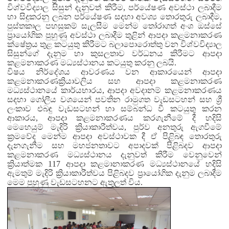
විශ්වවිද්‍යාල සිසුන් දැනුවත් කිරීම, පර්යේෂණ අවස්ථා ලබාදීම
හා සිදුකරනු ලබන පර්යේෂණ සදහා අවශ්‍ය තොරතුරු ලබාදීම,
පුස්තකාල පහසුකම් සැලසීම මෙන්ම තෝරාගත් අංශ ඔස්සේ
ප්‍රායෝගික පුහුණු අවස්ථා ලබාදීම තුළින් ආපදා කළමනාකරණ
ක්ෂේත්‍රය තුළ කටයුතු කිරීමට බලාපොරොත්තු වන විශ්වවිද්‍යාල
සිසුන්ගේ දැනුම හා කුසලතාව වර්ධනය කිරීමට ආපදා
කළමනාකරණ මධ්‍යස්ථානය කටයුතු කරනු ලබයි.
විෂය නිර්දේශය ආවරණය වන ආකාරයෙන්
ආපදා
කළමනාකරණ
ක්‍රියාවලිය සහ ආපදා කළමනාකරණ
මධ්‍යස්ථානයේ කාර්යභාරය, ආපදා අවදානම් කළමනාකරණය
සදහා ගෝලීය වශයෙන් පවතින රාමුගත වැඩසටහන් සහ ශ්‍රී
ලංකාව එබඳු වැඩසටහන් හා සම්බන්ධ වී කටයුතු කරන
ආකාරය, ආපදා කළමනාකරණය කරගැනීමේ දී හදිසි
මෙහෙයුම් මැදිරි ක්‍රියාකාරීත්වය, පුර්ව අනතුරු ඇගවීමේ
ක්‍රමවේද මෙන්ම ආපදා අවස්ථාවක දී ඒ පිළිබඳ තොරතුරු
දැනගැනීම සහ මහජනතාවට අපාදවක් පිළිබදව ආපදා
කළමනාකරණ මධ්‍යස්ථානය දැනුවත් කිරීම වෙනුවෙන්
ක්‍රියාත්මක 117 ආපදා කළමානාකරණ මධ්‍යස්ථානයේ හදිසි
ඇමතුම් මැදිරි ක්‍රියාකාරීත්වය පිළිබදව ප්‍රායෝගික දැනුම ලබාදීම
මෙම පුහුණු වැඩසටහනට ඇතුලත් විය.