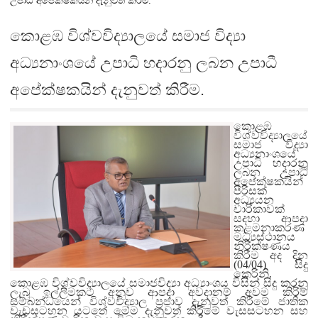
උපාධී අපේක්ෂකයින් දැනුවත් කිරීම.
කොළඹ විශ්වවිද්‍යාලයේ සමාජ විද්‍යා
අධ්‍යනාංශයේ උපාධි හදාරනු ලබන උපාධී
අපේක්ෂකයින් දැනුවත් කිරීම.
කොළඹ
විශ්වවිද්‍යාලයේ
සමාජ විද්‍යා
අධ්‍යනාංශයේ
උපාධි හදාරනු
ලබන උපාධී
අපේක්ෂකයින්
පිරිසක්
අධ්‍යයන
චාරිකාවක්
සදහා ආපදා
කළමනාකරණ
මධ්‍යස්ථානය
නිරීක්ෂණය
කිරීම අද දින
(04/04) සිදු
කෙරිනි.
කොළඹ විශ්වවිද්‍යාලයේ සමාජවිද්‍යා අධ්‍යාංශය විසින් සිදු කරනු
ලැබු ඉල්ලීමකට අනුව ආපදා අවදානම් අවම කිරිම්
සම්බන්ධයෙන් විශ්වවිද්‍යාල ප්‍රජාව දැනුවත් කිරිමේ ජාතික
වැඩසටහන යටතේ මෙම දැනුවත් කිරීමේ වැසසටහන සහ