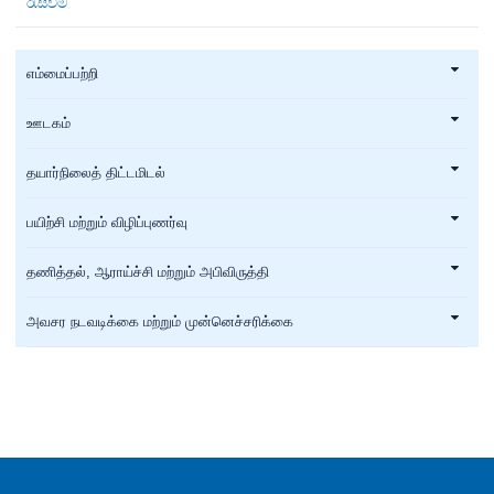
රැස්වීම
எம்மைப்பற்றி
ஊடகம்
தயார்நிலைத் திட்டமிடல்
பயிற்சி மற்றும் விழிப்புணர்வு
தணித்தல், ஆராய்ச்சி மற்றும் அபிவிருத்தி
அவசர நடவடிக்கை மற்றும் முன்னெச்சரிக்கை