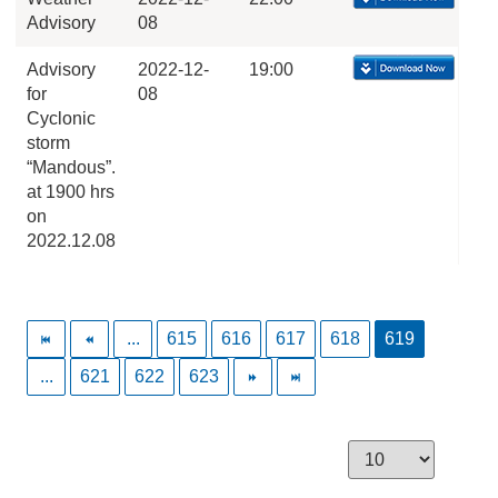
Advisory
08
Advisory
2022-12-
19:00
for
08
Cyclonic
storm
“Mandous”.
at 1900 hrs
on
2022.12.08
...
615
616
617
618
619
...
621
622
623