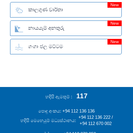
New
කාලගුණ වාර්තා
New
නායයෑම් අනතුරු
New
ගංගා ජල මට්ටම
117
හදිසි ඇමතුම්
පොදු අංකය: +94 112 136 136
+94 112 136 222 /
හදිසි මෙහෙයුම් මධ්‍යස්ථානය:
+94 112 670 002