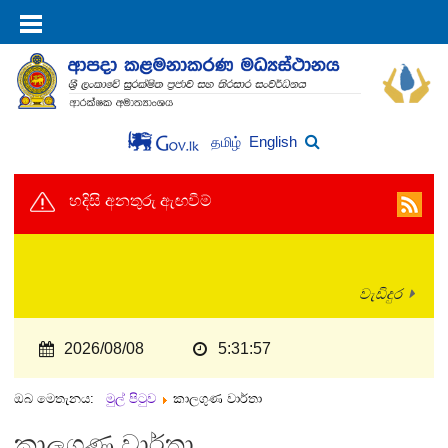
English
தமிழ்
හදිසි අනතුරු ඇඟවීම්
වැඩිදුර
2026/08/08
5:31:57
ඔබ මෙතැනය:
මුල් පිටුව
කාලගුණ වාර්තා
කාලගුණ වාර්තා