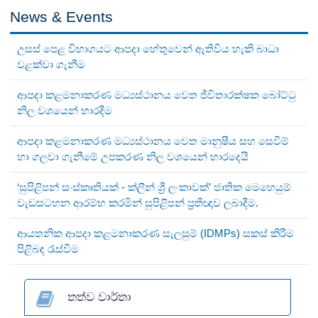
News & Events
උසස් පෙළ විභාගයට ආපදා හේතුවෙන් ඇතිවිය හැකි බාධා
වළක්වා ගැනීම
ආපදා කළමනාකරණ මධ්‍යස්ථානය වෙත ජීවිතාරක්ෂක බෝට්ටු
නිල වශයෙන් භාරදීම
ආපදා කළමනාකරණ මධ්‍යස්ථානය වෙත මානුෂීය සහ සෙවීම්
හා ගලවා ගැනීමේ උපකරණ නිල වශයෙන් භාරදෙයි
‘සුපිළිපන් සංස්කෘතියක් - ක්ලීන් ශ්‍රී ලංකාවක්’ ජාතික මෙහෙයුම්
වැඩසටහන ආරම්භ කරමින් සුපිළිපන් ප්‍රතිඥාව ලබාදීම.
ආයතනික ආපදා කළමනාකරණ සැලසුම් (IDMPs) සකස් කිරීම
පිළිබඳ රැස්වීම
තත්ව වාර්තා