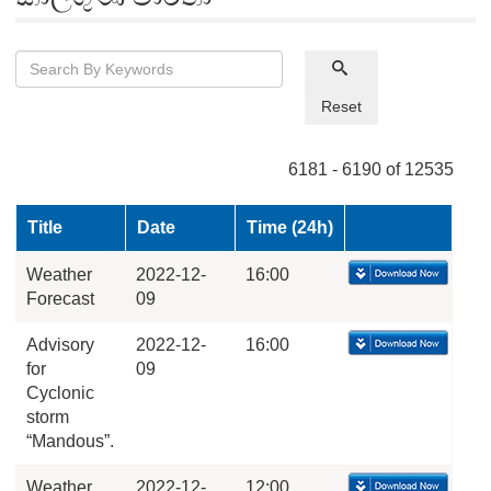
Reset
6181 - 6190 of 12535
Title
Date
Time (24h)
Weather
2022-12-
16:00
Forecast
09
Advisory
2022-12-
16:00
for
09
Cyclonic
storm
“Mandous”.
Weather
2022-12-
12:00