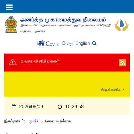
English
සිංහල
அவசர எச்சரிக்கைகள்
மேலும் பார்க்க
2026/08/09
10:29:59
இருக்குமிடம்:
முகப்பு
நிலவர அறிக்கை