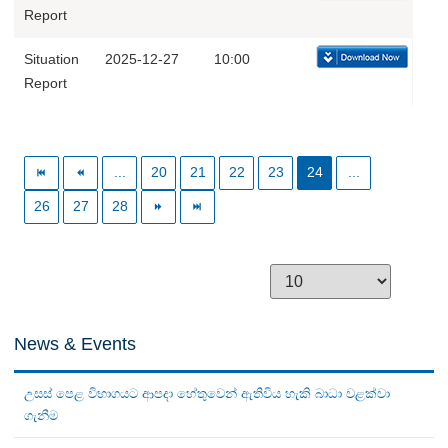
Report
Situation
2025-12-27
10:00
Report
...
20
21
22
23
24
...
26
27
28
News & Events
උසස් පෙළ විභාගයට ආපදා හේතුවෙන් ඇතිවිය හැකි බාධා වළක්වා
ගැනීම