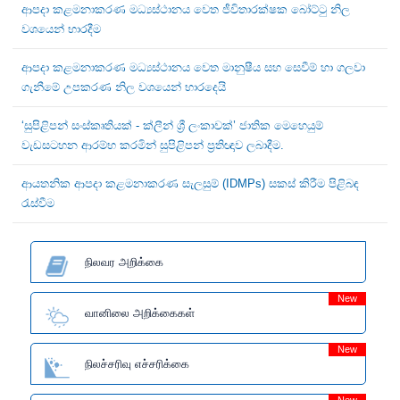
ආපදා කළමනාකරණ මධ්‍යස්ථානය වෙත ජීවිතාරක්ෂක බෝට්ටු නිල
වශයෙන් භාරදීම
ආපදා කළමනාකරණ මධ්‍යස්ථානය වෙත මානුෂීය සහ සෙවීම් හා ගලවා
ගැනීමේ උපකරණ නිල වශයෙන් භාරදෙයි
‘සුපිළිපන් සංස්කෘතියක් - ක්ලීන් ශ්‍රී ලංකාවක්’ ජාතික මෙහෙයුම්
වැඩසටහන ආරම්භ කරමින් සුපිළිපන් ප්‍රතිඥාව ලබාදීම.
ආයතනික ආපදා කළමනාකරණ සැලසුම් (IDMPs) සකස් කිරීම පිළිබඳ
රැස්වීම
நிலவர அறிக்கை
New
வானிலை அறிக்கைகள்
New
நிலச்சரிவு எச்சரிக்கை