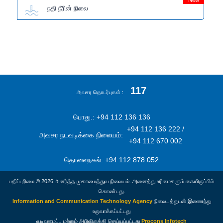
New
நதி நீரின் நிலை
117
அவசர தொடர்புகள்
பொது.: +94 112 136 136
+94 112 136 222 /
அவசர நடவடிக்கை நிலையம்:
+94 112 670 002
தொலைநகல்: +94 112 878 052
பதிப்புரிமை © 2026 அனர்த்த முகாமைத்துவ நிலையம். அனைத்து உரிமைகளும் கையிருப்பில்
கொண்டது.
Information and Communication Technology Agency
நிலையத்துடன் இணைந்து
உருவாக்கப்பட்டது
வடிவமைப்பு மற்றும் அபிவிருத்தி செய்யப்பட்டது
Procons Infotech