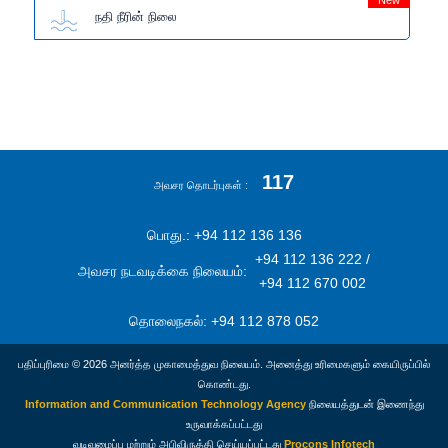
New
நதி நீரின் நிலை
117
அவசர தொடர்புகள்
பொது.: +94 112 136 136
+94 112 136 222 /
அவசர நடவடிக்கை நிலையம்:
+94 112 670 002
தொலைநகல்: +94 112 878 052
பதிப்புரிமை © 2026 அனர்த்த முகாமைத்துவ நிலையம். அனைத்து உரிமைகளும் கையிருப்பில்
கொண்டது.
Information and Communication Technology Agency
நிலையத்துடன் இணைந்து
உருவாக்கப்பட்டது
வடிவமைப்பு மற்றும் அபிவிருத்தி செய்யப்பட்டது
Procons Infotech