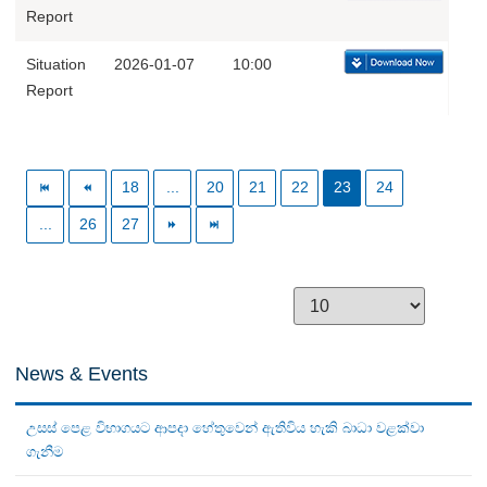
Report
Situation
2026-01-07
10:00
Report
18
...
20
21
22
23
24
...
26
27
News & Events
උසස් පෙළ විභාගයට ආපදා හේතුවෙන් ඇතිවිය හැකි බාධා වළක්වා
ගැනීම