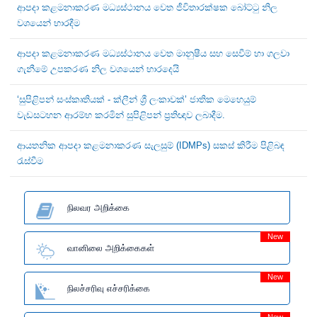
ආපදා කළමනාකරණ මධ්‍යස්ථානය වෙත ජීවිතාරක්ෂක බෝට්ටු නිල
වශයෙන් භාරදීම
ආපදා කළමනාකරණ මධ්‍යස්ථානය වෙත මානුෂීය සහ සෙවීම් හා ගලවා
ගැනීමේ උපකරණ නිල වශයෙන් භාරදෙයි
‘සුපිළිපන් සංස්කෘතියක් - ක්ලීන් ශ්‍රී ලංකාවක්’ ජාතික මෙහෙයුම්
වැඩසටහන ආරම්භ කරමින් සුපිළිපන් ප්‍රතිඥාව ලබාදීම.
ආයතනික ආපදා කළමනාකරණ සැලසුම් (IDMPs) සකස් කිරීම පිළිබඳ
රැස්වීම
நிலவர அறிக்கை
New
வானிலை அறிக்கைகள்
New
நிலச்சரிவு எச்சரிக்கை