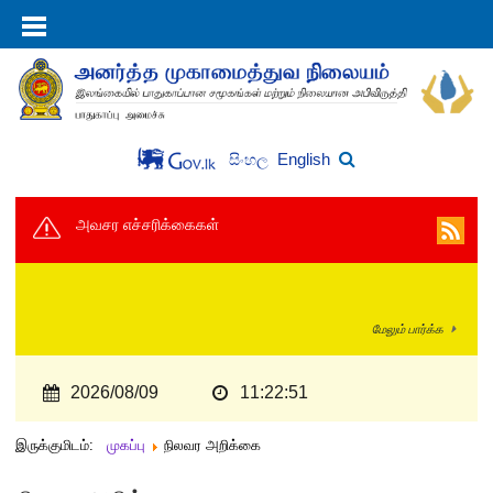
English
සිංහල
அவசர எச்சரிக்கைகள்
மேலும் பார்க்க
2026/08/09
11:22:51
இருக்குமிடம்:
முகப்பு
நிலவர அறிக்கை