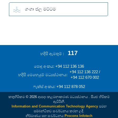
ගංගා ජල මට්ටම
117
හදිසි ඇමතුම්
පොදු අංකය: +94 112 136 136
+94 112 136 222 /
හදිසි මෙහෙයුම් මධ්‍යස්ථානය:
+94 112 670 002
ෆැක්ස් අංකය: +94 112 878 052
කතුහිමිකම © 2026 ආපදා කළමනාකරණ මධ්‍යස්ථානය . සියළු හිමිකම්
ඇවිරිනි.
Information and Communication Technology Agency
සමඟ
සම්බන්ධිතව සංවර්ධනය කරන ලදී.
නිර්මාණය සහ සංවර්ධනය
Procons Infotech