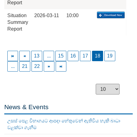
Report
Situation
2026-03-11
10:00
Summary
Report
13
...
15
16
17
18
19
...
21
22
News & Events
උසස් පෙළ විභාගයට ආපදා හේතුවෙන් ඇතිවිය හැකි බාධා
වළක්වා ගැනීම