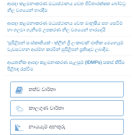
ආපදා කළමනාකරණ මධ්‍යස්ථානය වෙත ජීවිතාරක්ෂක බෝට්ටු
නිල වශයෙන් භාරදීම
ආපදා කළමනාකරණ මධ්‍යස්ථානය වෙත මානුෂීය සහ සෙවීම්
හා ගලවා ගැනීමේ උපකරණ නිල වශයෙන් භාරදෙයි
‘සුපිළිපන් සංස්කෘතියක් - ක්ලීන් ශ්‍රී ලංකාවක්’ ජාතික මෙහෙයුම්
වැඩසටහන ආරම්භ කරමින් සුපිළිපන් ප්‍රතිඥාව ලබාදීම.
ආයතනික ආපදා කළමනාකරණ සැලසුම් (IDMPs) සකස් කිරීම
පිළිබඳ රැස්වීම
තත්ව වාර්තා
කාලගුණ වාර්තා
නායයෑම් අනතුරු