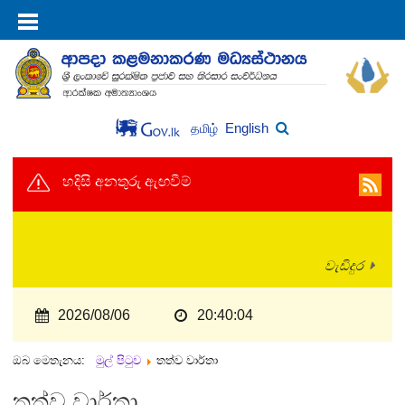
English
தமிழ்
හදිසි අනතුරු ඇඟවීම්
වැඩිදුර
2026/08/06
20:40:05
ඔබ මෙතැනය:
මුල් පිටුව
තත්ව වාර්තා
තත්ව වාර්තා