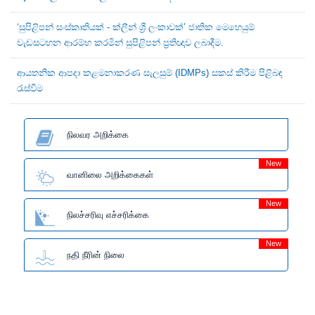
‘සුපිළිපන් සංස්කෘතියක් - ක්ලීන් ශ්‍රී ලංකාවක්’ ජාතික මෙහෙයුම්
වැඩසටහන ආරම්භ කරමින් සුපිළිපන් ප්‍රතිඥාව ලබාදීම.
ආයතනික ආපදා කළමනාකරණ සැලසුම් (IDMPs) සකස් කිරීම පිළිබඳ
රැස්වීම
நிலவர அறிக்கை
New
வானிலை அறிக்கைகள்
New
நிலச்சரிவு எச்சரிக்கை
New
நதி நீரின் நிலை