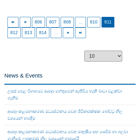
806
807
808
...
810
811
812
813
814
...
News & Events
උසස් පෙළ විභාගයට ආපදා හේතුවෙන් ඇතිවිය හැකි බාධා වළක්වා
ගැනීම
ආපදා කළමනාකරණ මධ්‍යස්ථානය වෙත ජීවිතාරක්ෂක බෝට්ටු නිල
වශයෙන් භාරදීම
ආපදා කළමනාකරණ මධ්‍යස්ථානය වෙත මානුෂීය සහ සෙවීම් හා ගලවා
ගැනීමේ උපකරණ නිල වශයෙන් භාරදෙයි