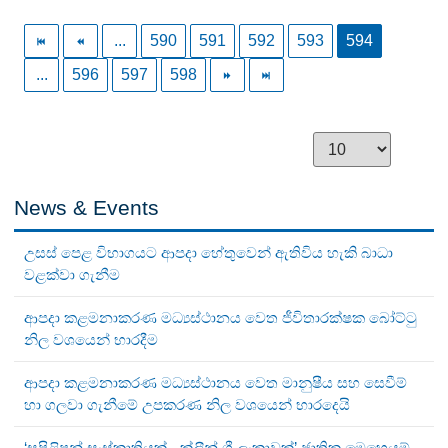
...
590
591
592
593
594
...
596
597
598
News & Events
උසස් පෙළ විභාගයට ආපදා හේතුවෙන් ඇතිවිය හැකි බාධා
වළක්වා ගැනීම
ආපදා කළමනාකරණ මධ්‍යස්ථානය වෙත ජීවිතාරක්ෂක බෝට්ටු
නිල වශයෙන් භාරදීම
ආපදා කළමනාකරණ මධ්‍යස්ථානය වෙත මානුෂීය සහ සෙවීම්
හා ගලවා ගැනීමේ උපකරණ නිල වශයෙන් භාරදෙයි
‘සුපිළිපන් සංස්කෘතියක් - ක්ලීන් ශ්‍රී ලංකාවක්’ ජාතික මෙහෙයුම්