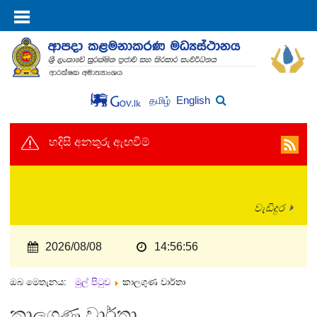
English
தமிழ்
හදිසි අනතුරු ඇඟවීම්
වැඩිදුර
2026/08/08
14:56:56
ඔබ මෙතැනය:
මුල් පිටුව
කාලගුණ වාර්තා
කාලගුණ වාර්තා