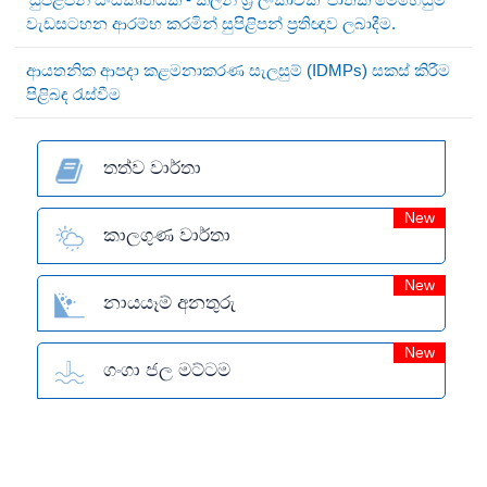
වැඩසටහන ආරම්භ කරමින් සුපිළිපන් ප්‍රතිඥාව ලබාදීම.
ආයතනික ආපදා කළමනාකරණ සැලසුම් (IDMPs) සකස් කිරීම
පිළිබඳ රැස්වීම
තත්ව වාර්තා
New
කාලගුණ වාර්තා
New
නායයෑම් අනතුරු
New
ගංගා ජල මට්ටම