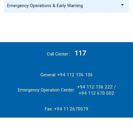
Emergency Operations & Early Warning
117
Call Center
General: +94 112 136 136
+94 112 136 222 /
Emergency Operation Center:
+94 112 670 002
Fax: +94 11 2670079
Copyright © 2026 Disaster Management Centre. All Rights Reserved.
Developed in Association with
Information and Communication