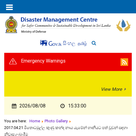
සිංහල
தமிழ்
Emergency Warnings
View More
2026/08/08
15:33:00
You are here:
Home
Photo Gallery
2017.04.21 මීතොටමුල්ල කුණු කන්ද නාය යැමේන් හානියට පත් වූවන් සඳහා
නිවාස ලබා දීම