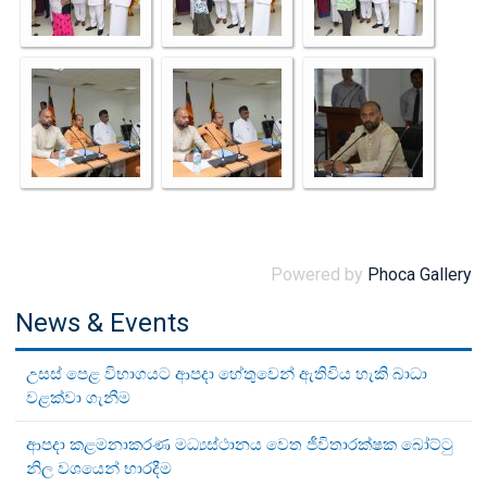
Powered by
Phoca Gallery
News & Events
උසස් පෙළ විභාගයට ආපදා හේතුවෙන් ඇතිවිය හැකි බාධා
වළක්වා ගැනීම
ආපදා කළමනාකරණ මධ්‍යස්ථානය වෙත ජීවිතාරක්ෂක බෝට්ටු
නිල වශයෙන් භාරදීම