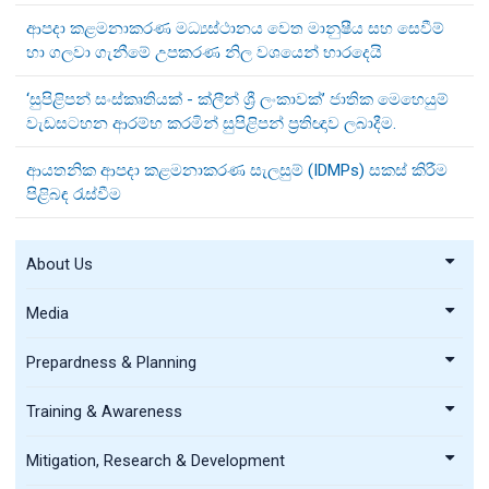
ආපදා කළමනාකරණ මධ්‍යස්ථානය වෙත මානුෂීය සහ සෙවීම්
හා ගලවා ගැනීමේ උපකරණ නිල වශයෙන් භාරදෙයි
‘සුපිළිපන් සංස්කෘතියක් - ක්ලීන් ශ්‍රී ලංකාවක්’ ජාතික මෙහෙයුම්
වැඩසටහන ආරම්භ කරමින් සුපිළිපන් ප්‍රතිඥාව ලබාදීම.
ආයතනික ආපදා කළමනාකරණ සැලසුම් (IDMPs) සකස් කිරීම
පිළිබඳ රැස්වීම
About Us
Media
Prepardness & Planning
Training & Awareness
Mitigation, Research & Development