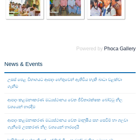
Powered by
Phoca Gallery
News & Events
උසස් පෙළ විභාගයට ආපදා හේතුවෙන් ඇතිවිය හැකි බාධා වළක්වා
ගැනීම
ආපදා කළමනාකරණ මධ්‍යස්ථානය වෙත ජීවිතාරක්ෂක බෝට්ටු නිල
වශයෙන් භාරදීම
ආපදා කළමනාකරණ මධ්‍යස්ථානය වෙත මානුෂීය සහ සෙවීම් හා ගලවා
ගැනීමේ උපකරණ නිල වශයෙන් භාරදෙයි