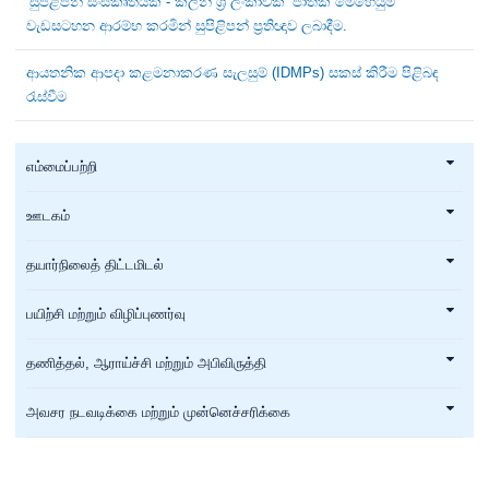
‘සුපිළිපන් සංස්කෘතියක් - ක්ලීන් ශ්‍රී ලංකාවක්’ ජාතික මෙහෙයුම්
වැඩසටහන ආරම්භ කරමින් සුපිළිපන් ප්‍රතිඥාව ලබාදීම.
ආයතනික ආපදා කළමනාකරණ සැලසුම් (IDMPs) සකස් කිරීම පිළිබඳ
රැස්වීම
எம்மைப்பற்றி
ஊடகம்
தயார்நிலைத் திட்டமிடல்
பயிற்சி மற்றும் விழிப்புணர்வு
தணித்தல், ஆராய்ச்சி மற்றும் அபிவிருத்தி
அவசர நடவடிக்கை மற்றும் முன்னெச்சரிக்கை