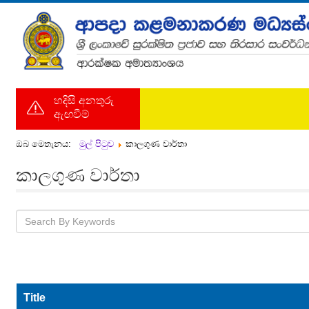
හදිසි අනතුරු
ඇඟවීම්
ඔබ මෙතැනය:
මුල් පිටුව
කාලගුණ වාර්තා
කාලගුණ වාර්තා
Title