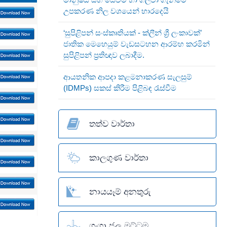
උපකරණ නිල වශයෙන් භාරදෙයි
‘සුපිළිපන් සංස්කෘතියක් - ක්ලීන් ශ්‍රී ලංකාවක්’
ජාතික මෙහෙයුම් වැඩසටහන ආරම්භ කරමින්
සුපිළිපන් ප්‍රතිඥාව ලබාදීම.
ආයතනික ආපදා කළමනාකරණ සැලසුම්
(IDMPs) සකස් කිරීම පිළිබඳ රැස්වීම
තත්ව වාර්තා
කාලගුණ වාර්තා
නායයෑම් අනතුරු
ගංගා ජල මට්ටම