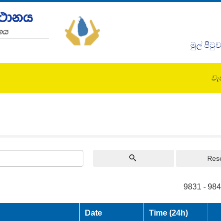
මුල් පිටු
වැඩ
Res
9831 - 984
Date
Time (24h)