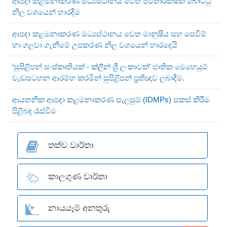
ආපදා කළමනාකරණ මධ්‍යස්ථානය වෙත ජීවිතාරක්ෂක බෝට්ටු
නිල වශයෙන් භාරදීම
ආපදා කළමනාකරණ මධ්‍යස්ථානය වෙත මානුෂීය සහ සෙවීම්
හා ගලවා ගැනීමේ උපකරණ නිල වශයෙන් භාරදෙයි
‘සුපිළිපන් සංස්කෘතියක් - ක්ලීන් ශ්‍රී ලංකාවක්’ ජාතික මෙහෙයුම්
වැඩසටහන ආරම්භ කරමින් සුපිළිපන් ප්‍රතිඥාව ලබාදීම.
ආයතනික ආපදා කළමනාකරණ සැලසුම් (IDMPs) සකස් කිරීම
පිළිබඳ රැස්වීම
තත්ව වාර්තා
කාලගුණ වාර්තා
නායයෑම් අනතුරු