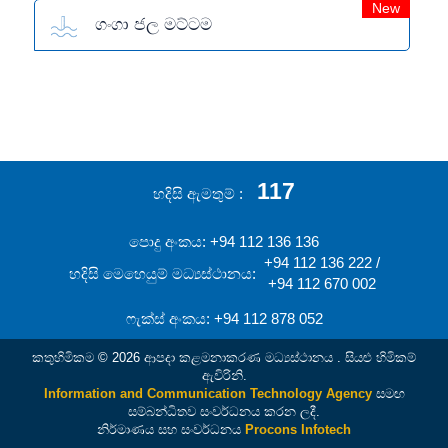
New
ගංගා ජල මට්ටම
117
හදිසි ඇමතුම්
පොදු අංකය: +94 112 136 136
+94 112 136 222 /
හදිසි මෙහෙයුම් මධ්‍යස්ථානය:
+94 112 670 002
ෆැක්ස් අංකය: +94 112 878 052
කතුහිමිකම © 2026 ආපදා කළමනාකරණ මධ්‍යස්ථානය . සියළු හිමිකම්
ඇවිරිනි.
Information and Communication Technology Agency
සමඟ
සම්බන්ධිතව සංවර්ධනය කරන ලදී.
නිර්මාණය සහ සංවර්ධනය
Procons Infotech