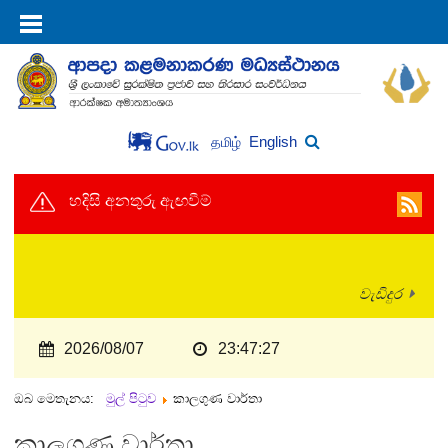
English
தமிழ்
හදිසි අනතුරු ඇඟවීම්
වැඩිදුර
2026/08/07
23:47:27
ඔබ මෙතැනය:
මුල් පිටුව
කාලගුණ වාර්තා
කාලගුණ වාර්තා