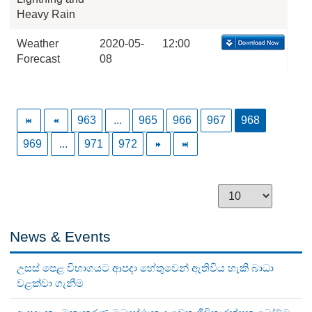
Heavy Rain
Weather
2020-05-
12:00
Forecast
08
963
...
965
966
967
968
969
...
971
972
News & Events
උසස් පෙළ විභාගයට ආපදා හේතුවෙන් ඇතිවිය හැකි බාධා
වළක්වා ගැනීම