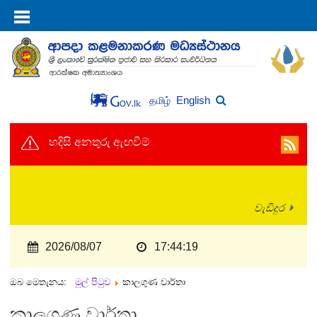
English
தமிழ்
හදිසි අනතුරු ඇඟවීම්
වැඩිදුර
2026/08/07
17:44:19
ඔබ මෙතැනය:
මුල් පිටුව
කාලගුණ වාර්තා
කාලගුණ වාර්තා