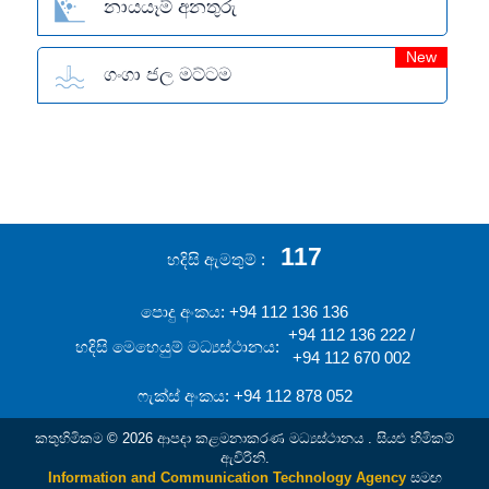
නායයෑම් අනතුරු
New
ගංගා ජල මට්ටම
117
හදිසි ඇමතුම්
පොදු අංකය: +94 112 136 136
+94 112 136 222 /
හදිසි මෙහෙයුම් මධ්‍යස්ථානය:
+94 112 670 002
ෆැක්ස් අංකය: +94 112 878 052
කතුහිමිකම © 2026 ආපදා කළමනාකරණ මධ්‍යස්ථානය . සියළු හිමිකම්
ඇවිරිනි.
Information and Communication Technology Agency
සමඟ