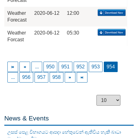
Forecast
Weather
2020-06-12
12:00
Forecast
Weather
2020-06-12
05:30
Forcast
...
950
951
952
953
954
...
956
957
958
News & Events
උසස් පෙළ විභාගයට ආපදා හේතුවෙන් ඇතිවිය හැකි බාධා