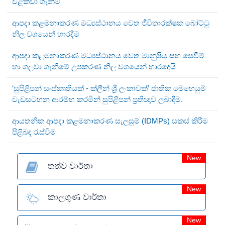
වළක්වා ගැනීම
ආපදා කළමනාකරණ මධ්‍යස්ථානය වෙත ජීවිතාරක්ෂක බෝට්ටු
නිල වශයෙන් භාරදීම
ආපදා කළමනාකරණ මධ්‍යස්ථානය වෙත මානුෂීය සහ සෙවීම්
හා ගලවා ගැනීමේ උපකරණ නිල වශයෙන් භාරදෙයි
‘සුපිළිපන් සංස්කෘතියක් - ක්ලීන් ශ්‍රී ලංකාවක්’ ජාතික මෙහෙයුම්
වැඩසටහන ආරම්භ කරමින් සුපිළිපන් ප්‍රතිඥාව ලබාදීම.
ආයතනික ආපදා කළමනාකරණ සැලසුම් (IDMPs) සකස් කිරීම
පිළිබඳ රැස්වීම
New
තත්ව වාර්තා
New
කාලගුණ වාර්තා
New