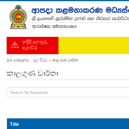
හදිසි අනතුරු
ඇඟවීම්
ඔබ මෙතැනය:
මුල් පිටුව
කාලගුණ වාර්තා
කාලගුණ වාර්තා
Title