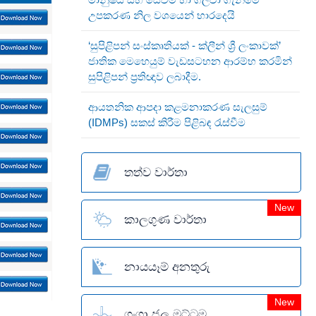
උපකරණ නිල වශයෙන් භාරදෙයි
‘සුපිළිපන් සංස්කෘතියක් - ක්ලීන් ශ්‍රී ලංකාවක්’
ජාතික මෙහෙයුම් වැඩසටහන ආරම්භ කරමින්
සුපිළිපන් ප්‍රතිඥාව ලබාදීම.
ආයතනික ආපදා කළමනාකරණ සැලසුම්
(IDMPs) සකස් කිරීම පිළිබඳ රැස්වීම
තත්ව වාර්තා
New
කාලගුණ වාර්තා
නායයෑම් අනතුරු
New
ගංගා ජල මට්ටම