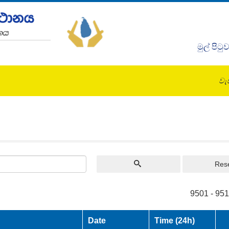
මුල් පිටු
වැඩ
Res
9501 - 951
Date
Time (24h)