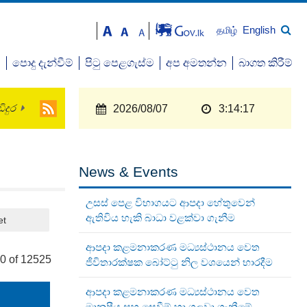
English
தமிழ்
ව
පොදු දැන්වීම්
පිටු පෙළගැස්ම
අප අමතන්න
බාගත කිරීම්
ිදුර
2026/08/07
3:14:18
News & Events
උසස් පෙළ විභාගයට ආපදා හේතුවෙන්
ඇතිවිය හැකි බාධා වළක්වා ගැනීම
et
ආපදා කළමනාකරණ මධ්‍යස්ථානය වෙත
0 of 12525
ජීවිතාරක්ෂක බෝට්ටු නිල වශයෙන් භාරදීම
ආපදා කළමනාකරණ මධ්‍යස්ථානය වෙත
මානුෂීය සහ සෙවීම් හා ගලවා ගැනීමේ