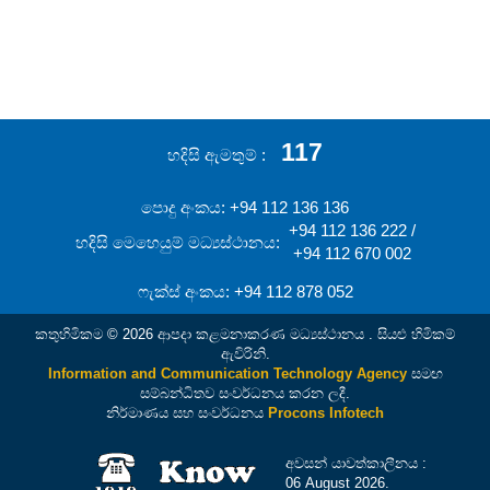
117
හදිසි ඇමතුම්
පොදු අංකය: +94 112 136 136
+94 112 136 222 /
හදිසි මෙහෙයුම් මධ්‍යස්ථානය:
+94 112 670 002
ෆැක්ස් අංකය: +94 112 878 052
කතුහිමිකම © 2026 ආපදා කළමනාකරණ මධ්‍යස්ථානය . සියළු හිමිකම්
ඇවිරිනි.
Information and Communication Technology Agency
සමඟ
සම්බන්ධිතව සංවර්ධනය කරන ලදී.
නිර්මාණය සහ සංවර්ධනය
Procons Infotech
අවසන් යාවත්කාලීනය :
06 August 2026.