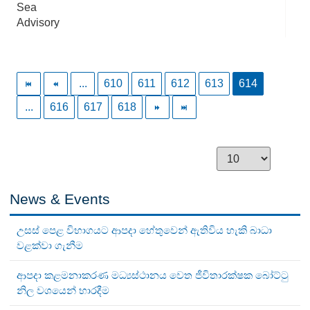
Sea
Advisory
...
610
611
612
613
614
...
616
617
618
News & Events
උසස් පෙළ විභාගයට ආපදා හේතුවෙන් ඇතිවිය හැකි බාධා
වළක්වා ගැනීම
ආපදා කළමනාකරණ මධ්‍යස්ථානය වෙත ජීවිතාරක්ෂක බෝට්ටු
නිල වශයෙන් භාරදීම