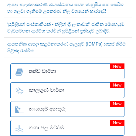
ආපදා කළමනාකරණ මධ්‍යස්ථානය වෙත මානුෂීය සහ සෙවීම්
හා ගලවා ගැනීමේ උපකරණ නිල වශයෙන් භාරදෙයි
‘සුපිළිපන් සංස්කෘතියක් - ක්ලීන් ශ්‍රී ලංකාවක්’ ජාතික මෙහෙයුම්
වැඩසටහන ආරම්භ කරමින් සුපිළිපන් ප්‍රතිඥාව ලබාදීම.
ආයතනික ආපදා කළමනාකරණ සැලසුම් (IDMPs) සකස් කිරීම
පිළිබඳ රැස්වීම
New
තත්ව වාර්තා
New
කාලගුණ වාර්තා
New
නායයෑම් අනතුරු
New
ගංගා ජල මට්ටම