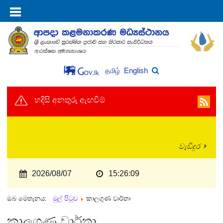
English
தமிழ்
හදිසි අනතුරු ඇඟවීම්
වැඩිදුර
2026/08/07
15:26:09
ඔබ මෙතැනය:
මුල් පිටුව
කාලගුණ වාර්තා
කාලගුණ වාර්තා