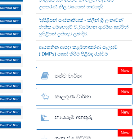
උපකරණ නිල වශයෙන් භාරදෙයි
‘සුපිළිපන් සංස්කෘතියක් - ක්ලීන් ශ්‍රී ලංකාවක්’
ජාතික මෙහෙයුම් වැඩසටහන ආරම්භ කරමින්
සුපිළිපන් ප්‍රතිඥාව ලබාදීම.
ආයතනික ආපදා කළමනාකරණ සැලසුම්
(IDMPs) සකස් කිරීම පිළිබඳ රැස්වීම
New
තත්ව වාර්තා
New
කාලගුණ වාර්තා
New
නායයෑම් අනතුරු
New
ගංගා ජල මට්ටම