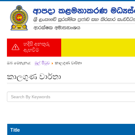
හදිසි අනතුරු
ඇඟවීම්
ඔබ මෙතැනය:
මුල් පිටුව
කාලගුණ වාර්තා
කාලගුණ වාර්තා
Title