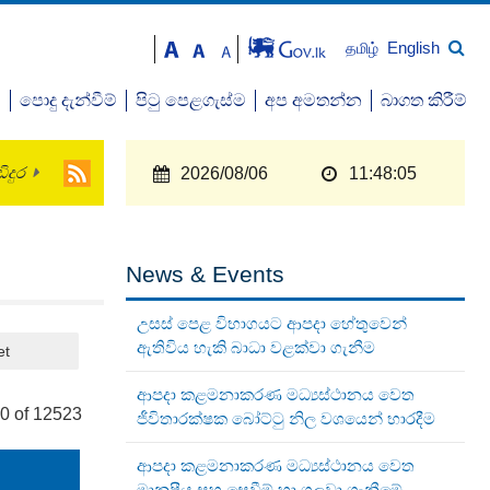
English
தமிழ்
ව
පොදු දැන්වීම්
පිටු පෙළගැස්ම
අප අමතන්න
බාගත කිරීම්
ිදුර
2026/08/06
11:48:05
News & Events
උසස් පෙළ විභාගයට ආපදා හේතුවෙන්
ඇතිවිය හැකි බාධා වළක්වා ගැනීම
et
ආපදා කළමනාකරණ මධ්‍යස්ථානය වෙත
0 of 12523
ජීවිතාරක්ෂක බෝට්ටු නිල වශයෙන් භාරදීම
ආපදා කළමනාකරණ මධ්‍යස්ථානය වෙත
මානුෂීය සහ සෙවීම් හා ගලවා ගැනීමේ