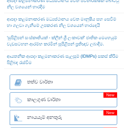
ආපදා කළමනාකරණ මධ්‍යස්ථානය වෙත ජීවිතාරක්ෂක බෝට්ටු
නිල වශයෙන් භාරදීම
ආපදා කළමනාකරණ මධ්‍යස්ථානය වෙත මානුෂීය සහ සෙවීම්
හා ගලවා ගැනීමේ උපකරණ නිල වශයෙන් භාරදෙයි
‘සුපිළිපන් සංස්කෘතියක් - ක්ලීන් ශ්‍රී ලංකාවක්’ ජාතික මෙහෙයුම්
වැඩසටහන ආරම්භ කරමින් සුපිළිපන් ප්‍රතිඥාව ලබාදීම.
ආයතනික ආපදා කළමනාකරණ සැලසුම් (IDMPs) සකස් කිරීම
පිළිබඳ රැස්වීම
තත්ව වාර්තා
New
කාලගුණ වාර්තා
New
නායයෑම් අනතුරු