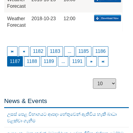
Forecast
Weather
2018-10-23
12:00
Forecast
1182
1183
...
1185
1186
1187
1188
1189
...
1191
News & Events
උසස් පෙළ විභාගයට ආපදා හේතුවෙන් ඇතිවිය හැකි බාධා
වළක්වා ගැනීම