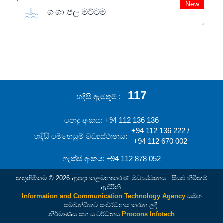
New
ගංගා ජල මට්ටම
117
හදිසි ඇමතුම්
පොදු අංකය: +94 112 136 136
+94 112 136 222 /
හදිසි මෙහෙයුම් මධ්‍යස්ථානය:
+94 112 670 002
ෆැක්ස් අංකය: +94 112 878 052
කතුහිමිකම © 2026 ආපදා කළමනාකරණ මධ්‍යස්ථානය . සියළු හිමිකම්
ඇවිරිනි.
Information and Communication Technology Agency
සමඟ
සම්බන්ධිතව සංවර්ධනය කරන ලදී.
නිර්මාණය සහ සංවර්ධනය
Procons Infotech