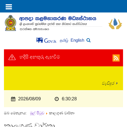
English
தமிழ்
හදිසි අනතුරු ඇඟවීම්
වැඩිදුර
2026/08/09
6:30:28
ඔබ මෙතැනය:
මුල් පිටුව
කාලගුණ වාර්තා
කාලගුණ වාර්තා