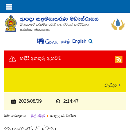
English
தமிழ்
හදිසි අනතුරු ඇඟවීම්
වැඩිදුර
2026/08/09
2:14:47
ඔබ මෙතැනය:
මුල් පිටුව
කාලගුණ වාර්තා
කාලගුණ වාර්තා