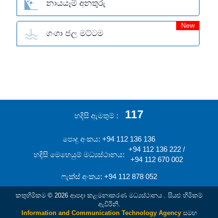
නායයෑම් අනතුරු
New
ගංගා ජල මට්ටම
117
හදිසි ඇමතුම්
පොදු අංකය: +94 112 136 136
+94 112 136 222 /
හදිසි මෙහෙයුම් මධ්‍යස්ථානය:
+94 112 670 002
ෆැක්ස් අංකය: +94 112 878 052
කතුහිමිකම © 2026 ආපදා කළමනාකරණ මධ්‍යස්ථානය . සියළු හිමිකම්
ඇවිරිනි.
Information and Communication Technology Agency
සමඟ