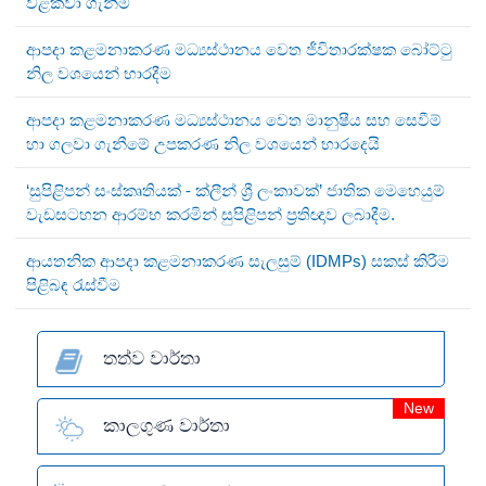
වළක්වා ගැනීම
ආපදා කළමනාකරණ මධ්‍යස්ථානය වෙත ජීවිතාරක්ෂක බෝට්ටු
නිල වශයෙන් භාරදීම
ආපදා කළමනාකරණ මධ්‍යස්ථානය වෙත මානුෂීය සහ සෙවීම්
හා ගලවා ගැනීමේ උපකරණ නිල වශයෙන් භාරදෙයි
‘සුපිළිපන් සංස්කෘතියක් - ක්ලීන් ශ්‍රී ලංකාවක්’ ජාතික මෙහෙයුම්
වැඩසටහන ආරම්භ කරමින් සුපිළිපන් ප්‍රතිඥාව ලබාදීම.
ආයතනික ආපදා කළමනාකරණ සැලසුම් (IDMPs) සකස් කිරීම
පිළිබඳ රැස්වීම
තත්ව වාර්තා
New
කාලගුණ වාර්තා