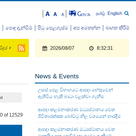
English
தமிழ்
ව
පොදු දැන්වීම්
පිටු පෙළගැස්ම
අප අමතන්න
බාගත කිරීම්
ිදුර
2026/08/07
8:32:31
News & Events
උසස් පෙළ විභාගයට ආපදා හේතුවෙන්
ඇතිවිය හැකි බාධා වළක්වා ගැනීම
et
ආපදා කළමනාකරණ මධ්‍යස්ථානය වෙත
0 of 12529
ජීවිතාරක්ෂක බෝට්ටු නිල වශයෙන් භාරදීම
ආපදා කළමනාකරණ මධ්‍යස්ථානය වෙත
මානුෂීය සහ සෙවීම් හා ගලවා ගැනීමේ