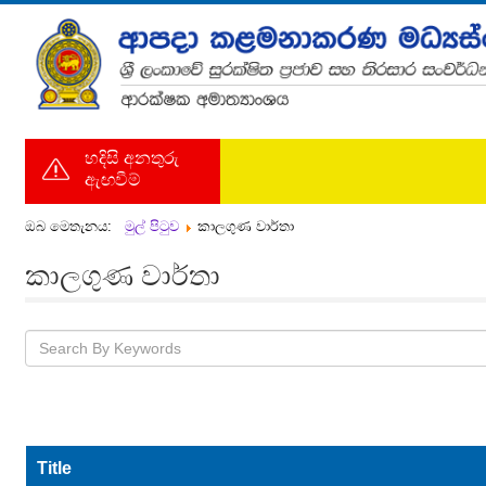
හදිසි අනතුරු
ඇඟවීම්
ඔබ මෙතැනය:
මුල් පිටුව
කාලගුණ වාර්තා
කාලගුණ වාර්තා
Title