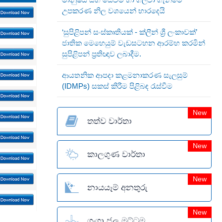
උපකරණ නිල වශයෙන් භාරදෙයි
‘සුපිළිපන් සංස්කෘතියක් - ක්ලීන් ශ්‍රී ලංකාවක්’
ජාතික මෙහෙයුම් වැඩසටහන ආරම්භ කරමින්
සුපිළිපන් ප්‍රතිඥාව ලබාදීම.
ආයතනික ආපදා කළමනාකරණ සැලසුම්
(IDMPs) සකස් කිරීම පිළිබඳ රැස්වීම
New
තත්ව වාර්තා
New
කාලගුණ වාර්තා
New
නායයෑම් අනතුරු
New
ගංගා ජල මට්ටම