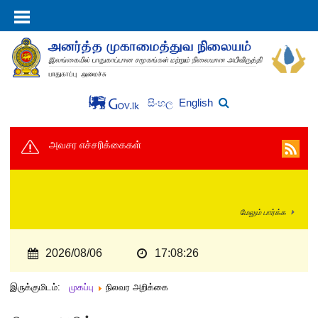
English
සිංහල
அவசர எச்சரிக்கைகள்
மேலும் பார்க்க
2026/08/06
17:08:27
இருக்குமிடம்:
முகப்பு
நிலவர அறிக்கை