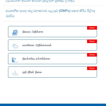
වැඩසටහන ආරම්භ කරමින් සුපිළිපන් ප්‍රතිඥාව ලබාදීම.
ආයතනික ආපදා කළමනාකරණ සැලසුම් (IDMPs) සකස් කිරීම පිළිබඳ
රැස්වීම
New
நிலவர அறிக்கை
New
வானிலை அறிக்கைகள்
New
நிலச்சரிவு எச்சரிக்கை
New
நதி நீரின் நிலை