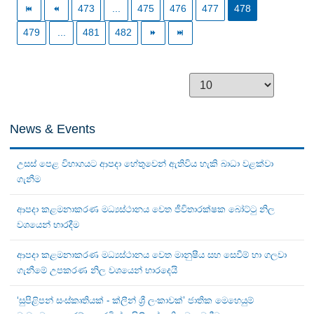
473
...
475
476
477
478
479
...
481
482
News & Events
උසස් පෙළ විභාගයට ආපදා හේතුවෙන් ඇතිවිය හැකි බාධා වළක්වා
ගැනීම
ආපදා කළමනාකරණ මධ්‍යස්ථානය වෙත ජීවිතාරක්ෂක බෝට්ටු නිල
වශයෙන් භාරදීම
ආපදා කළමනාකරණ මධ්‍යස්ථානය වෙත මානුෂීය සහ සෙවීම් හා ගලවා
ගැනීමේ උපකරණ නිල වශයෙන් භාරදෙයි
‘සුපිළිපන් සංස්කෘතියක් - ක්ලීන් ශ්‍රී ලංකාවක්’ ජාතික මෙහෙයුම්