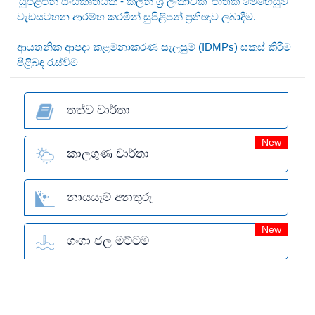
‘සුපිළිපන් සංස්කෘතියක් - ක්ලීන් ශ්‍රී ලංකාවක්’ ජාතික මෙහෙයුම්
වැඩසටහන ආරම්භ කරමින් සුපිළිපන් ප්‍රතිඥාව ලබාදීම.
ආයතනික ආපදා කළමනාකරණ සැලසුම් (IDMPs) සකස් කිරීම
පිළිබඳ රැස්වීම
තත්ව වාර්තා
New
කාලගුණ වාර්තා
නායයෑම් අනතුරු
New
ගංගා ජල මට්ටම