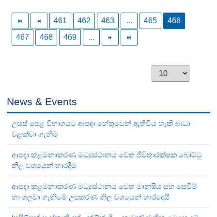
461
462
463
...
465
466
467
468
469
...
News & Events
උසස් පෙළ විභාගයට ආපදා හේතුවෙන් ඇතිවිය හැකි බාධා
වළක්වා ගැනීම
ආපදා කළමනාකරණ මධ්‍යස්ථානය වෙත ජීවිතාරක්ෂක බෝට්ටු
නිල වශයෙන් භාරදීම
ආපදා කළමනාකරණ මධ්‍යස්ථානය වෙත මානුෂීය සහ සෙවීම්
හා ගලවා ගැනීමේ උපකරණ නිල වශයෙන් භාරදෙයි