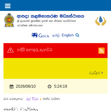
English
தமிழ்
හදිසි අනතුරු ඇඟවීම්
වැඩිදුර
2026/08/10
5:24:19
ඔබ මෙතැනය:
මුල් පිටුව
තත්ව වාර්තා
තත්ව වාර්තා