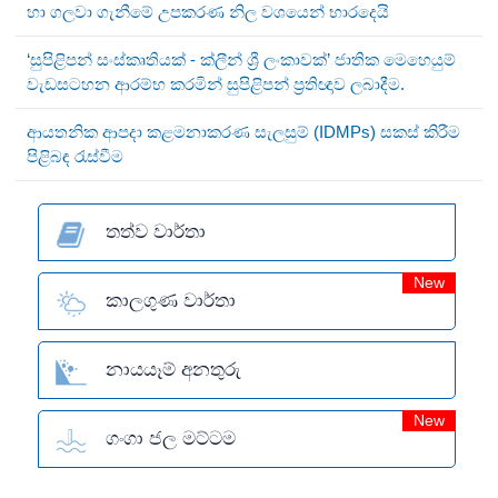
හා ගලවා ගැනීමේ උපකරණ නිල වශයෙන් භාරදෙයි
‘සුපිළිපන් සංස්කෘතියක් - ක්ලීන් ශ්‍රී ලංකාවක්’ ජාතික මෙහෙයුම්
වැඩසටහන ආරම්භ කරමින් සුපිළිපන් ප්‍රතිඥාව ලබාදීම.
ආයතනික ආපදා කළමනාකරණ සැලසුම් (IDMPs) සකස් කිරීම
පිළිබඳ රැස්වීම
තත්ව වාර්තා
New
කාලගුණ වාර්තා
නායයෑම් අනතුරු
New
ගංගා ජල මට්ටම