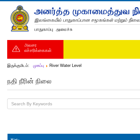
அவசர
எச்சரிக்கைகள்
இருக்குமிடம்:
முகப்பு
River Water Level
நதி நீரின் நிலை