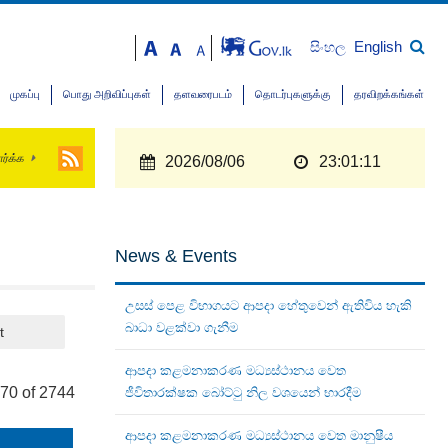
English
සිංහල
முகப்பு
பொது அறிவிப்புகள்
தளவரைபடம்
தொடர்புகளுக்கு
தரவிறக்கங்கள்
ார்க்க
2026/08/06
23:01:11
News & Events
උසස් පෙළ විභාගයට ආපදා හේතුවෙන් ඇතිවිය හැකි
බාධා වළක්වා ගැනීම
t
ආපදා කළමනාකරණ මධ්‍යස්ථානය වෙත
170 of 2744
ජීවිතාරක්ෂක බෝට්ටු නිල වශයෙන් භාරදීම
ආපදා කළමනාකරණ මධ්‍යස්ථානය වෙත මානුෂීය