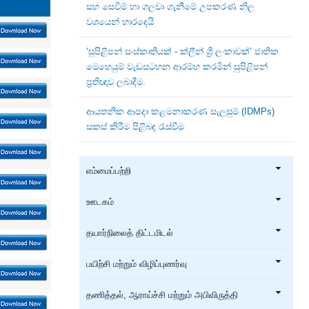
සහ සෙවීම් හා ගලවා ගැනීමේ උපකරණ නිල
වශයෙන් භාරදෙයි
‘සුපිළිපන් සංස්කෘතියක් - ක්ලීන් ශ්‍රී ලංකාවක්’ ජාතික
මෙහෙයුම් වැඩසටහන ආරම්භ කරමින් සුපිළිපන්
ප්‍රතිඥාව ලබාදීම.
ආයතනික ආපදා කළමනාකරණ සැලසුම් (IDMPs)
සකස් කිරීම පිළිබඳ රැස්වීම
எம்மைப்பற்றி
ஊடகம்
தயார்நிலைத் திட்டமிடல்
பயிற்சி மற்றும் விழிப்புணர்வு
தணித்தல், ஆராய்ச்சி மற்றும் அபிவிருத்தி