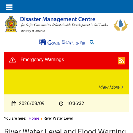
සිංහල
தமிழ்
Emergency Warnings
View More
2026/08/09
10:36:33
You are here:
Home
River Water Level
River Water Level and Flood Warning