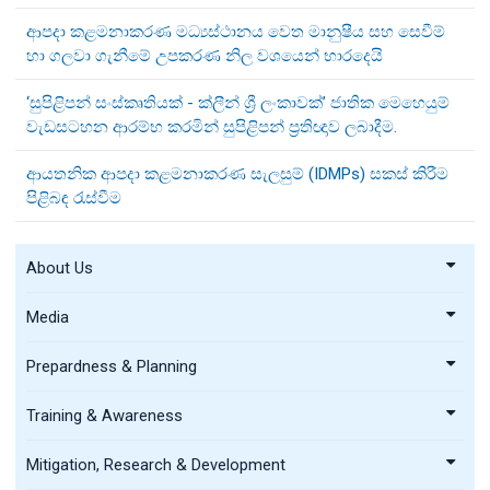
ආපදා කළමනාකරණ මධ්‍යස්ථානය වෙත මානුෂීය සහ සෙවීම්
හා ගලවා ගැනීමේ උපකරණ නිල වශයෙන් භාරදෙයි
‘සුපිළිපන් සංස්කෘතියක් - ක්ලීන් ශ්‍රී ලංකාවක්’ ජාතික මෙහෙයුම්
වැඩසටහන ආරම්භ කරමින් සුපිළිපන් ප්‍රතිඥාව ලබාදීම.
ආයතනික ආපදා කළමනාකරණ සැලසුම් (IDMPs) සකස් කිරීම
පිළිබඳ රැස්වීම
About Us
Media
Prepardness & Planning
Training & Awareness
Mitigation, Research & Development