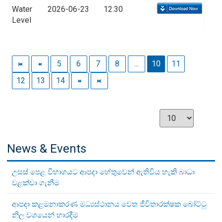
Water
2026-06-23
12:30
Level
5
6
7
8
...
10
11
12
13
14
News & Events
උසස් පෙළ විභාගයට ආපදා හේතුවෙන් ඇතිවිය හැකි බාධා
වළක්වා ගැනීම
ආපදා කළමනාකරණ මධ්‍යස්ථානය වෙත ජීවිතාරක්ෂක බෝට්ටු
නිල වශයෙන් භාරදීම