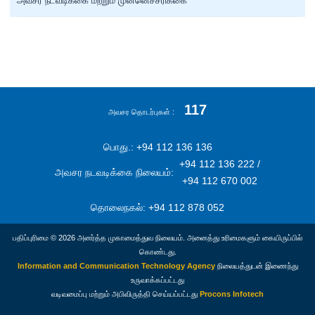
அவசர நடவடிக்கை மற்றும் முன்னெச்சரிக்கை
117
அவசர தொடர்புகள்
பொது.: +94 112 136 136
+94 112 136 222 /
அவசர நடவடிக்கை நிலையம்:
+94 112 670 002
தொலைநகல்: +94 112 878 052
பதிப்புரிமை © 2026 அனர்த்த முகாமைத்துவ நிலையம். அனைத்து உரிமைகளும் கையிருப்பில்
கொண்டது.
Information and Communication Technology Agency
நிலையத்துடன் இணைந்து
உருவாக்கப்பட்டது
வடிவமைப்பு மற்றும் அபிவிருத்தி செய்யப்பட்டது
Procons Infotech