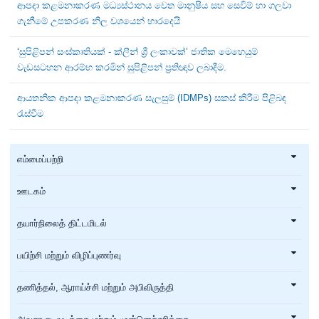
ආපදා කළමනාකරණ මධ්‍යස්ථානය වෙත මානුෂීය සහ සෙවීම් හා ගලවා
ගැනීමේ උපකරණ නිල වශයෙන් භාරදෙයි
‘සුපිළිපන් සංස්කෘතියක් - ක්ලීන් ශ්‍රී ලංකාවක්’ ජාතික මෙහෙයුම්
වැඩසටහන ආරම්භ කරමින් සුපිළිපන් ප්‍රතිඥාව ලබාදීම.
ආයතනික ආපදා කළමනාකරණ සැලසුම් (IDMPs) සකස් කිරීම පිළිබඳ
රැස්වීම
எம்மைப்பற்றி
ஊடகம்
தயார்நிலைத் திட்டமிடல்
பயிற்சி மற்றும் விழிப்புணர்வு
தணித்தல், ஆராய்ச்சி மற்றும் அபிவிருத்தி