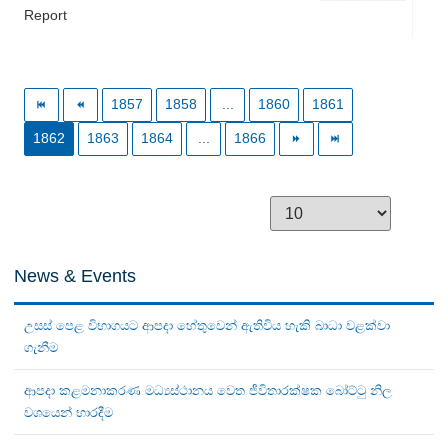
Report
1857
1858
...
1860
1861
1862
1863
1864
...
1866
News & Events
උසස් පෙළ විභාගයට ආපදා හේතුවෙන් ඇතිවිය හැකි බාධා වළක්වා
ගැනීම
ආපදා කළමනාකරණ මධ්‍යස්ථානය වෙත ජීවිතාරක්ෂක බෝට්ටු නිල
වශයෙන් භාරදීම