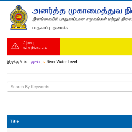
அவசர
எச்சரிக்கைகள்
இருக்குமிடம்:
முகப்பு
River Water Level
Title