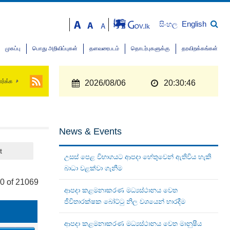
English
සිංහල
முகப்பு
பொது அறிவிப்புகள்
தளவரைபடம்
தொடர்புகளுக்கு
தரவிறக்கங்கள்
ார்க்க
2026/08/06
20:30:47
News & Events
t
උසස් පෙළ විභාගයට ආපදා හේතුවෙන් ඇතිවිය හැකි
බාධා වළක්වා ගැනීම
0 of 21069
ආපදා කළමනාකරණ මධ්‍යස්ථානය වෙත
ජීවිතාරක්ෂක බෝට්ටු නිල වශයෙන් භාරදීම
ආපදා කළමනාකරණ මධ්‍යස්ථානය වෙත මානුෂීය