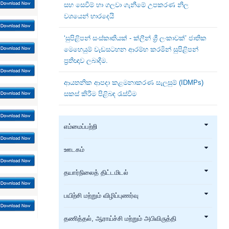
සහ සෙවීම් හා ගලවා ගැනීමේ උපකරණ නිල
වශයෙන් භාරදෙයි
‘සුපිළිපන් සංස්කෘතියක් - ක්ලීන් ශ්‍රී ලංකාවක්’ ජාතික
මෙහෙයුම් වැඩසටහන ආරම්භ කරමින් සුපිළිපන්
ප්‍රතිඥාව ලබාදීම.
ආයතනික ආපදා කළමනාකරණ සැලසුම් (IDMPs)
සකස් කිරීම පිළිබඳ රැස්වීම
எம்மைப்பற்றி
ஊடகம்
தயார்நிலைத் திட்டமிடல்
பயிற்சி மற்றும் விழிப்புணர்வு
தணித்தல், ஆராய்ச்சி மற்றும் அபிவிருத்தி