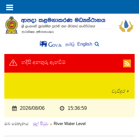
English
தமிழ்
හදිසි අනතුරු ඇඟවීම්
වැඩිදුර
2026/08/06
15:36:59
ඔබ මෙතැනය:
මුල් පිටුව
River Water Level