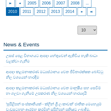
2005
2006
2007
2008
...
2010
2011
2012
2013
2014
News & Events
උසස් පෙළ විභාගයට ආපදා හේතුවෙන් ඇතිවිය හැකි බාධා
වළක්වා ගැනීම
ආපදා කළමනාකරණ මධ්‍යස්ථානය වෙත ජීවිතාරක්ෂක බෝට්ටු
නිල වශයෙන් භාරදීම
ආපදා කළමනාකරණ මධ්‍යස්ථානය වෙත මානුෂීය සහ සෙවීම්
හා ගලවා ගැනීමේ උපකරණ නිල වශයෙන් භාරදෙයි
‘සුපිළිපන් සංස්කෘතියක් - ක්ලීන් ශ්‍රී ලංකාවක්’ ජාතික මෙහෙයුම්
වැඩසටහන ආරම්භ කරමින් සුපිළිපන් ප්‍රතිඥාව ලබාදීම.