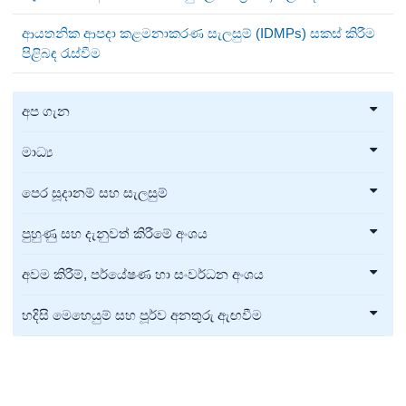
ආයතනික ආපදා කළමනාකරණ සැලසුම් (IDMPs) සකස් කිරීම
පිළිබඳ රැස්වීම
අප ගැන
මාධ්‍ය
පෙර සූදානම් සහ සැලසුම්
පුහුණු සහ දැනුවත් කිරීමේ අංශය
අවම කිරීම්, පර්යේෂණ හා සංවර්ධන අංශය
හදිසි මෙහෙයුම් සහ පූර්ව අනතුරු ඇඟවීම