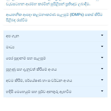
වැඩසටහන ආරම්භ කරමින් සුපිළිපන් ප්‍රතිඥාව ලබාදීම.
ආයතනික ආපදා කළමනාකරණ සැලසුම් (IDMPs) සකස් කිරීම
පිළිබඳ රැස්වීම
අප ගැන
මාධ්‍ය
පෙර සූදානම් සහ සැලසුම්
පුහුණු සහ දැනුවත් කිරීමේ අංශය
අවම කිරීම්, පර්යේෂණ හා සංවර්ධන අංශය
හදිසි මෙහෙයුම් සහ පූර්ව අනතුරු ඇඟවීම