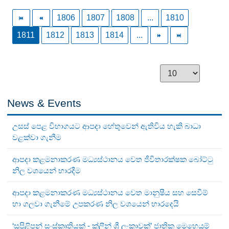
1806
1807
1808
...
1810
1811
1812
1813
1814
...
News & Events
උසස් පෙළ විභාගයට ආපදා හේතුවෙන් ඇතිවිය හැකි බාධා
වළක්වා ගැනීම
ආපදා කළමනාකරණ මධ්‍යස්ථානය වෙත ජීවිතාරක්ෂක බෝට්ටු
නිල වශයෙන් භාරදීම
ආපදා කළමනාකරණ මධ්‍යස්ථානය වෙත මානුෂීය සහ සෙවීම්
හා ගලවා ගැනීමේ උපකරණ නිල වශයෙන් භාරදෙයි
‘සුපිළිපන් සංස්කෘතියක් - ක්ලීන් ශ්‍රී ලංකාවක්’ ජාතික මෙහෙයුම්