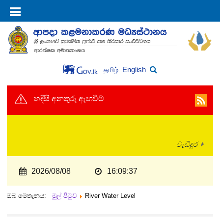
English
தமிழ்
හදිසි අනතුරු ඇඟවීම්
වැඩිදුර
2026/08/08
16:09:37
ඔබ මෙතැනය:
මුල් පිටුව
River Water Level