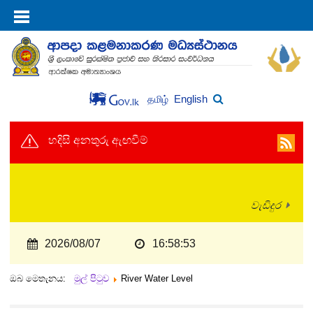
English
தமிழ்
හදිසි අනතුරු ඇඟවීම්
වැඩිදුර
2026/08/07
16:58:53
ඔබ මෙතැනය:
මුල් පිටුව
River Water Level