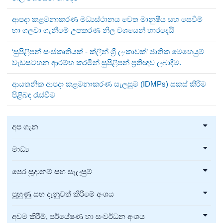
ආපදා කළමනාකරණ මධ්‍යස්ථානය වෙත මානුෂීය සහ සෙවීම්
හා ගලවා ගැනීමේ උපකරණ නිල වශයෙන් භාරදෙයි
‘සුපිළිපන් සංස්කෘතියක් - ක්ලීන් ශ්‍රී ලංකාවක්’ ජාතික මෙහෙයුම්
වැඩසටහන ආරම්භ කරමින් සුපිළිපන් ප්‍රතිඥාව ලබාදීම.
ආයතනික ආපදා කළමනාකරණ සැලසුම් (IDMPs) සකස් කිරීම
පිළිබඳ රැස්වීම
අප ගැන
මාධ්‍ය
පෙර සූදානම් සහ සැලසුම්
පුහුණු සහ දැනුවත් කිරීමේ අංශය
අවම කිරීම්, පර්යේෂණ හා සංවර්ධන අංශය