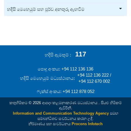
හදිසි මෙහෙයුම් සහ පූර්ව අනතුරු ඇඟවීම
117
හදිසි ඇමතුම්
පොදු අංකය: +94 112 136 136
+94 112 136 222 /
හදිසි මෙහෙයුම් මධ්‍යස්ථානය:
+94 112 670 002
ෆැක්ස් අංකය: +94 112 878 052
කතුහිමිකම © 2026 ආපදා කළමනාකරණ මධ්‍යස්ථානය . සියළු හිමිකම්
ඇවිරිනි.
Information and Communication Technology Agency
සමඟ
සම්බන්ධිතව සංවර්ධනය කරන ලදී.
නිර්මාණය සහ සංවර්ධනය
Procons Infotech