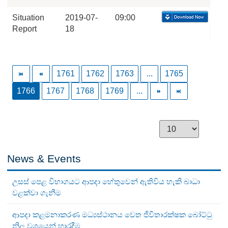
Situation
2019-07-
09:00
Report
18
1761
1762
1763
...
1765
1766
1767
1768
1769
...
News & Events
උසස් පෙළ විභාගයට ආපදා හේතුවෙන් ඇතිවිය හැකි බාධා
වළක්වා ගැනීම
ආපදා කළමනාකරණ මධ්‍යස්ථානය වෙත ජීවිතාරක්ෂක බෝට්ටු
නිල වශයෙන් භාරදීම