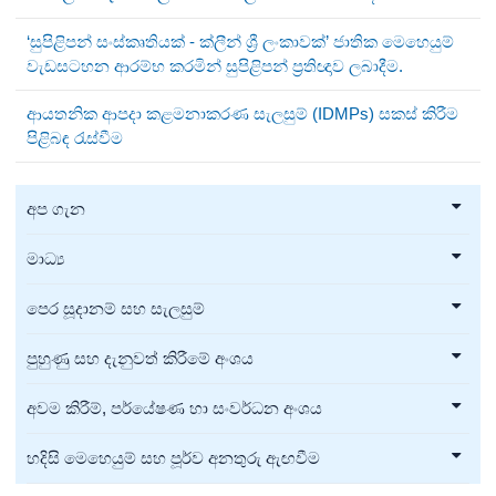
‘සුපිළිපන් සංස්කෘතියක් - ක්ලීන් ශ්‍රී ලංකාවක්’ ජාතික මෙහෙයුම්
වැඩසටහන ආරම්භ කරමින් සුපිළිපන් ප්‍රතිඥාව ලබාදීම.
ආයතනික ආපදා කළමනාකරණ සැලසුම් (IDMPs) සකස් කිරීම
පිළිබඳ රැස්වීම
අප ගැන
මාධ්‍ය
පෙර සූදානම් සහ සැලසුම්
පුහුණු සහ දැනුවත් කිරීමේ අංශය
අවම කිරීම්, පර්යේෂණ හා සංවර්ධන අංශය
හදිසි මෙහෙයුම් සහ පූර්ව අනතුරු ඇඟවීම