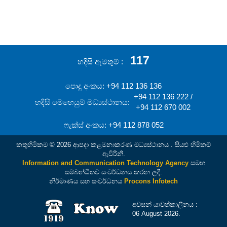
117
හදිසි ඇමතුම්
පොදු අංකය: +94 112 136 136
+94 112 136 222 /
හදිසි මෙහෙයුම් මධ්‍යස්ථානය:
+94 112 670 002
ෆැක්ස් අංකය: +94 112 878 052
කතුහිමිකම © 2026 ආපදා කළමනාකරණ මධ්‍යස්ථානය . සියළු හිමිකම්
ඇවිරිනි.
Information and Communication Technology Agency
සමඟ
සම්බන්ධිතව සංවර්ධනය කරන ලදී.
නිර්මාණය සහ සංවර්ධනය
Procons Infotech
අවසන් යාවත්කාලීනය :
06 August 2026.