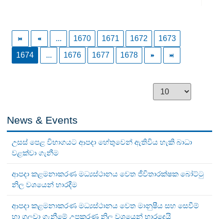
...
1670
1671
1672
1673
1674
...
1676
1677
1678
News & Events
උසස් පෙළ විභාගයට ආපදා හේතුවෙන් ඇතිවිය හැකි බාධා
වළක්වා ගැනීම
ආපදා කළමනාකරණ මධ්‍යස්ථානය වෙත ජීවිතාරක්ෂක බෝට්ටු
නිල වශයෙන් භාරදීම
ආපදා කළමනාකරණ මධ්‍යස්ථානය වෙත මානුෂීය සහ සෙවීම්
හා ගලවා ගැනීමේ උපකරණ නිල වශයෙන් භාරදෙයි