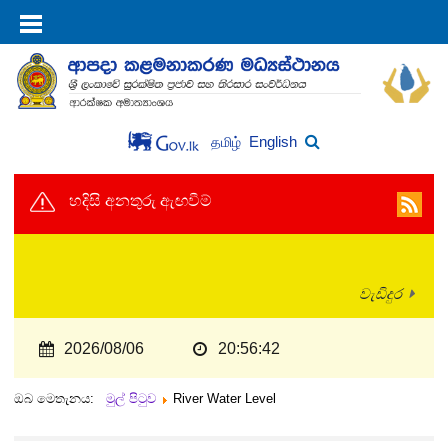
English
தமிழ்
හදිසි අනතුරු ඇඟවීම්
වැඩිදුර
2026/08/06
20:56:43
ඔබ මෙතැනය:
මුල් පිටුව
River Water Level