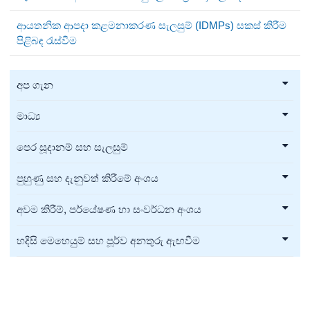
ආයතනික ආපදා කළමනාකරණ සැලසුම් (IDMPs) සකස් කිරීම
පිළිබඳ රැස්වීම
අප ගැන
මාධ්‍ය
පෙර සූදානම් සහ සැලසුම්
පුහුණු සහ දැනුවත් කිරීමේ අංශය
අවම කිරීම්, පර්යේෂණ හා සංවර්ධන අංශය
හදිසි මෙහෙයුම් සහ පූර්ව අනතුරු ඇඟවීම