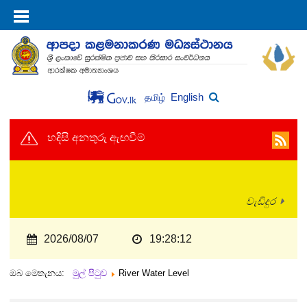
English
தமிழ்
හදිසි අනතුරු ඇඟවීම්
වැඩිදුර
2026/08/07
19:28:12
ඔබ මෙතැනය:
මුල් පිටුව
River Water Level