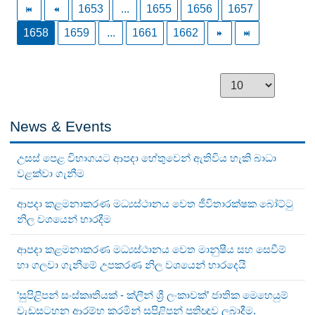
1653
...
1655
1656
1657
1658
1659
...
1661
1662
News & Events
උසස් පෙළ විභාගයට ආපදා හේතුවෙන් ඇතිවිය හැකි බාධා
වළක්වා ගැනීම
ආපදා කළමනාකරණ මධ්‍යස්ථානය වෙත ජීවිතාරක්ෂක බෝට්ටු
නිල වශයෙන් භාරදීම
ආපදා කළමනාකරණ මධ්‍යස්ථානය වෙත මානුෂීය සහ සෙවීම්
හා ගලවා ගැනීමේ උපකරණ නිල වශයෙන් භාරදෙයි
‘සුපිළිපන් සංස්කෘතියක් - ක්ලීන් ශ්‍රී ලංකාවක්’ ජාතික මෙහෙයුම්
වැඩසටහන ආරම්භ කරමින් සුපිළිපන් ප්‍රතිඥාව ලබාදීම.