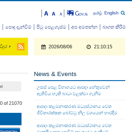
English
தமிழ்
ව
පොදු දැන්වීම්
පිටු පෙළගැස්ම
අප අමතන්න
බාගත කිරීම්
ිදුර
2026/08/06
21:10:15
News & Events
et
උසස් පෙළ විභාගයට ආපදා හේතුවෙන්
ඇතිවිය හැකි බාධා වළක්වා ගැනීම
0 of 21070
ආපදා කළමනාකරණ මධ්‍යස්ථානය වෙත
ජීවිතාරක්ෂක බෝට්ටු නිල වශයෙන් භාරදීම
ආපදා කළමනාකරණ මධ්‍යස්ථානය වෙත
මානුෂීය සහ සෙවීම් හා ගලවා ගැනීමේ