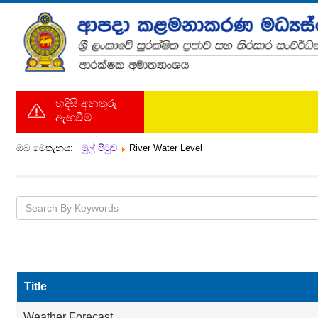
හදිසි අනතුරු
ඇඟවීම්
ඔබ මෙතැනය:
මුල් පිටුව
River Water Level
Title
Weather Forecast