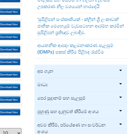
උපකරණ නිල වශයෙන් භාරදෙයි
‘සුපිළිපන් සංස්කෘතියක් - ක්ලීන් ශ්‍රී ලංකාවක්’
ජාතික මෙහෙයුම් වැඩසටහන ආරම්භ කරමින්
සුපිළිපන් ප්‍රතිඥාව ලබාදීම.
ආයතනික ආපදා කළමනාකරණ සැලසුම්
(IDMPs) සකස් කිරීම පිළිබඳ රැස්වීම
අප ගැන
මාධ්‍ය
පෙර සූදානම් සහ සැලසුම්
පුහුණු සහ දැනුවත් කිරීමේ අංශය
අවම කිරීම්, පර්යේෂණ හා සංවර්ධන
අංශය