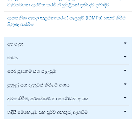
වැඩසටහන ආරම්භ කරමින් සුපිළිපන් ප්‍රතිඥාව ලබාදීම.
ආයතනික ආපදා කළමනාකරණ සැලසුම් (IDMPs) සකස් කිරීම
පිළිබඳ රැස්වීම
අප ගැන
මාධ්‍ය
පෙර සූදානම් සහ සැලසුම්
පුහුණු සහ දැනුවත් කිරීමේ අංශය
අවම කිරීම්, පර්යේෂණ හා සංවර්ධන අංශය
හදිසි මෙහෙයුම් සහ පූර්ව අනතුරු ඇඟවීම