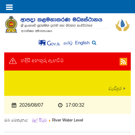
English
தமிழ்
හදිසි අනතුරු ඇඟවීම්
වැඩිදුර
2026/08/07
17:00:32
ඔබ මෙතැනය:
මුල් පිටුව
River Water Level