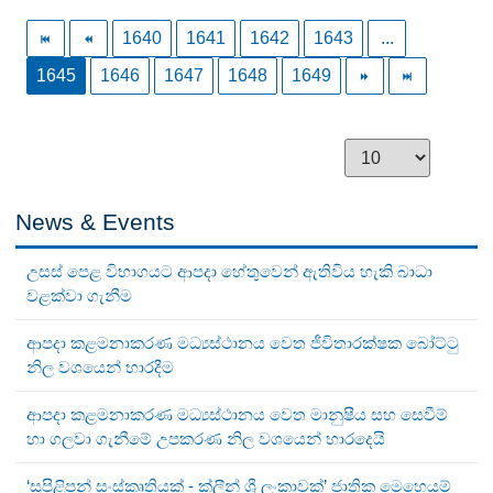
1640
1641
1642
1643
...
1645
1646
1647
1648
1649
News & Events
උසස් පෙළ විභාගයට ආපදා හේතුවෙන් ඇතිවිය හැකි බාධා
වළක්වා ගැනීම
ආපදා කළමනාකරණ මධ්‍යස්ථානය වෙත ජීවිතාරක්ෂක බෝට්ටු
නිල වශයෙන් භාරදීම
ආපදා කළමනාකරණ මධ්‍යස්ථානය වෙත මානුෂීය සහ සෙවීම්
හා ගලවා ගැනීමේ උපකරණ නිල වශයෙන් භාරදෙයි
‘සුපිළිපන් සංස්කෘතියක් - ක්ලීන් ශ්‍රී ලංකාවක්’ ජාතික මෙහෙයුම්